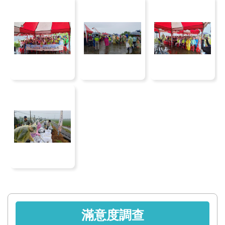
服
務
關
於
本
署
網
站
導
覽
回
首
頁
滿意度調查
意