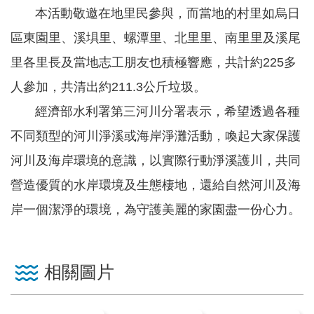
軸
本活動敬邀在地里民參與，而當地的村里如烏日
最
區東園里、溪埧里、螺潭里、北里里、南里里及溪尾
新
里各里長及當地志工朋友也積極響應，共計約225多
水
情
人參加，共清出約211.3公斤垃圾。
經濟部水利署第三河川分署表示，希望透過各種
公
告
不同類型的河川淨溪或海岸淨灘活動，喚起大家保護
訊
河川及海岸環境的意識，以實際行動淨溪護川，共同
息
營造優質的水岸環境及生態棲地，還給自然河川及海
便
岸一個潔淨的環境，為守護美麗的家園盡一份心力。
民
服
務
相關圖片
資
訊