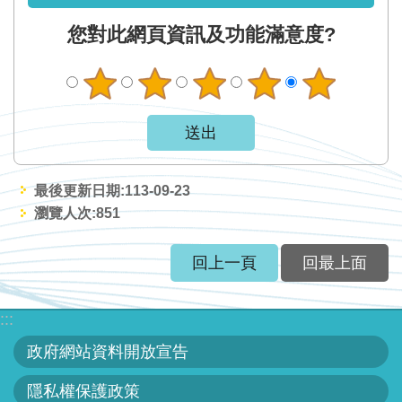
見
您對此網頁資訊及功能滿意度?
信
箱
常
見
問
答
最後更新日期:113-09-23
瀏覽人次:
851
廉
政
回上一頁
回最上面
平
臺
:::
性
政府網站資料開放宣告
平
專
隱私權保護政策