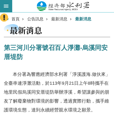
跳到主要內容區塊
:::
進
首頁
公告訊息
最新消息
最新消息
階
最新消息
搜
尋
第三河川分署號召百人淨灘-烏溪同安
厝堤防
本分署為響應經濟部水利署「淨溪護海.做伙來」
全臺串連淨灘活動，於113年9月21日上午8時攜手在
地里民假烏溪同安厝堤防舉辦淨溪，希望讓參與的朋
業
務
友了解廢棄物對環境的影響，透過實際行動，攜手維
主
護環境生態，達到永續經營親水環境之願景。