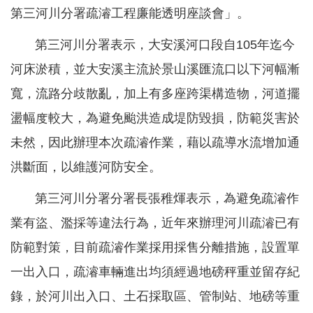
軸
第三河川分署疏濬工程廉能透明座談會」。
最
第三河川分署表示，大安溪河口段自105年迄今
新
水
河床淤積，並大安溪主流於景山溪匯流口以下河幅漸
情
寬，流路分歧散亂，加上有多座跨渠構造物，河道擺
公
盪幅度較大，為避免颱洪造成堤防毀損，防範災害於
告
未然，因此辦理本次疏濬作業，藉以疏導水流增加通
訊
洪斷面，以維護河防安全。
息
第三河川分署分署長張稚煇表示，為避免疏濬作
便
民
業有盜、濫採等違法行為，近年來辦理河川疏濬已有
服
防範對策，目前疏濬作業採用採售分離措施，設置單
務
一出入口，疏濬車輛進出均須經過地磅秤重並留存紀
資
錄，於河川出入口、土石採取區、管制站、地磅等重
訊