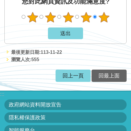
您對此網頁資訊及功能滿意度?
區
English
RSS
互
動
最後更新日期:113-11-22
瀏覽人次:
555
交
流
回上一頁
回最上面
專
屬
:::
網
政府網站資料開放宣告
站
隱私權保護政策
政
府
智能服務台