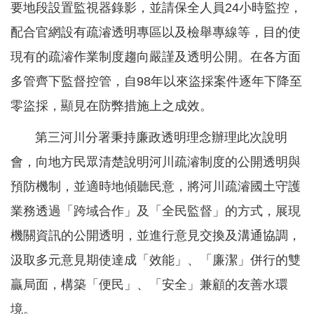
服
要地段設置監視器錄影，並請保全人員24小時監控，
務
配合官網設有疏濬透明專區以及檢舉專線等，目的使
關
現有的疏濬作業制度趨向嚴謹及透明公開。在各方面
於
多管齊下監督控管，自98年以來盜採案件逐年下降至
本
零盜採，顯見在防弊措施上之成效。
署
第三河川分署秉持廉政透明理念辦理此次說明
網
會，向地方民眾清楚說明河川疏濬制度的公開透明與
站
導
預防機制，並適時地傾聽民意，將河川疏濬國土守護
覽
業務透過「跨域合作」及「全民監督」的方式，展現
回
機關資訊的公開透明，並進行意見交換及溝通協調，
首
汲取多元意見期使達成「效能」、「廉潔」併行的雙
頁
贏局面，構築「便民」、「安全」兼顧的友善水環
意
境。