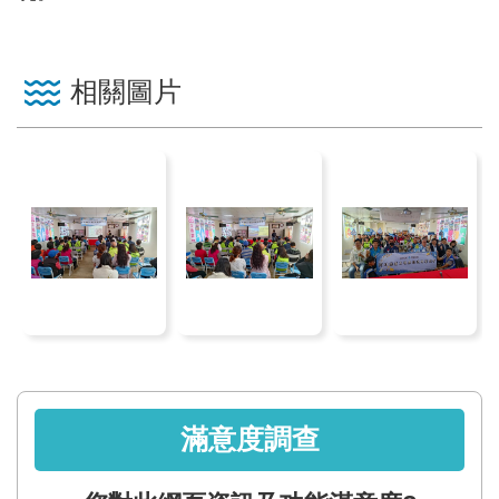
見
信
箱
相關圖片
常
見
問
答
廉
政
平
臺
性
滿意度調查
平
專