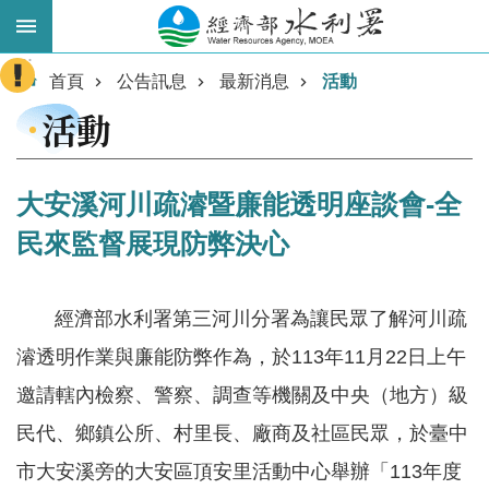
跳到主要內容區塊
:::
進
首頁
公告訊息
最新消息
活動
階
活動
搜
尋
大安溪河川疏濬暨廉能透明座談會-全
民來監督展現防弊決心
經濟部水利署第三河川分署為讓民眾了解河川疏
濬透明作業與廉能防弊作為，於113年11月22日上午
邀請轄內檢察、警察、調查等機關及中央（地方）級
業
務
民代、鄉鎮公所、村里長、廠商及社區民眾，於臺中
主
市大安溪旁的大安區頂安里活動中心舉辦「113年度