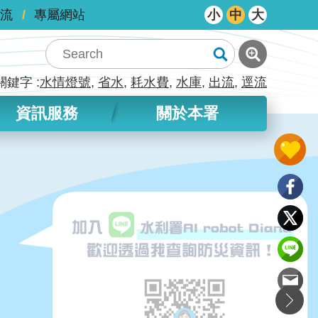
流
專屬網站
小
中
大
關鍵字
水情燈號
省水
耗水費
水庫
出流
逕流
資訊服務
關於本署