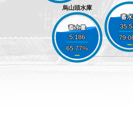
烏山頭水庫
蓄水
35,
蓄水量
5,186
79.0
65.77