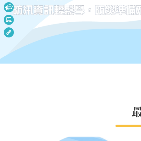
捷
訊
招
服
決
務
水
標
利
公
相
多
告
關
媒
連
體
結