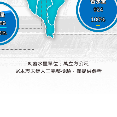
蓄水量
924
量
100
589
8