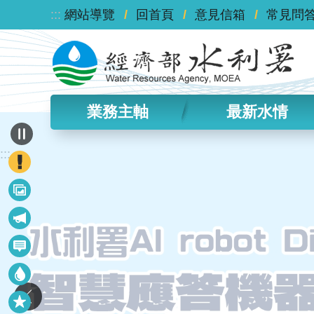
:::
跳到主要內容區塊
網站導覽
回首頁
意見信箱
常見問
業務主軸
最新水情
:::
政
策
最
宣
新
導
最
議
新
題
水
消
情
息
快
資