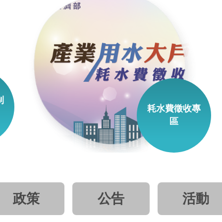
制
耗水費徵收專
區
政策
公告
活動