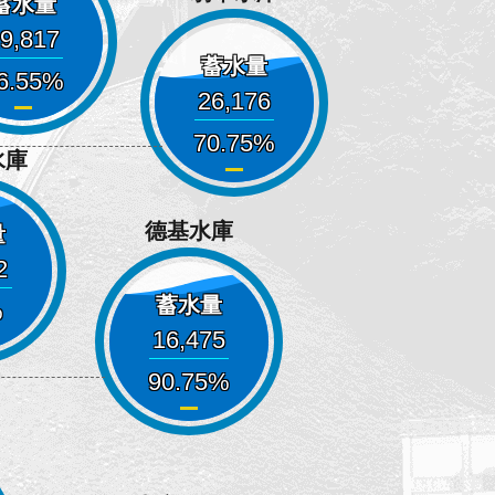
蓄水量
9,817
蓄水量
6.55
26,176
70.75
水庫
德基水庫
量
2
蓄水量
16,475
90.75