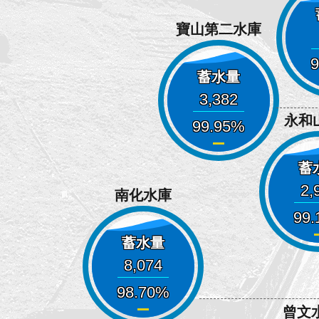
寶山第二水庫
9
蓄水量
3,382
永和
99.95
蓄
2,
南化水庫
99.
蓄水量
8,074
98.70
曾文