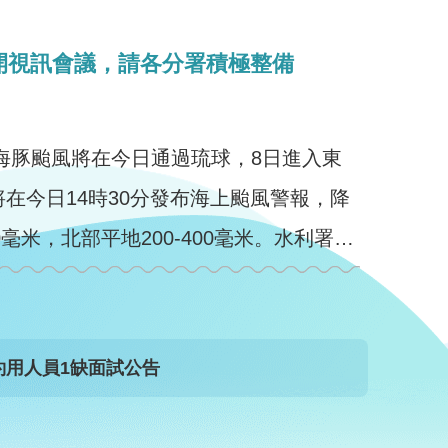
開視訊會議，請各分署積極整備
海豚颱風將在今日通過琉球，8日進入東
在今日14時30分發布海上颱風警報，降
0毫米，北部平地200-400毫米。水利署林
元鵬署長今日上午10時召開防汛整備視訊會議，邀集第一、 ...更多
用人員1缺面試公告