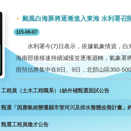
颱風白海豚將逐漸進入東海 水利署召
115-08-07
水利署今(7)日表示，依據氣象情資，白
海南部後移速持續減慢並逐漸迴轉，氣象署將
雨預估將集中在8日、9日，北部山區350-50
）工程員（土木工程職系）1缺外補甄選面試公告
）甄選「因應氣候變遷縣市管河川及排水整體改善計畫」約
）甄選工程員徵才公告