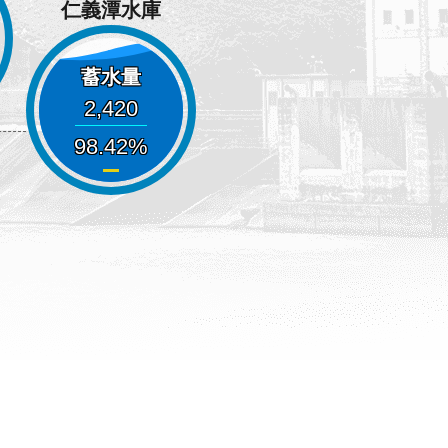
仁義潭水庫
蓄水量
2,420
98.42