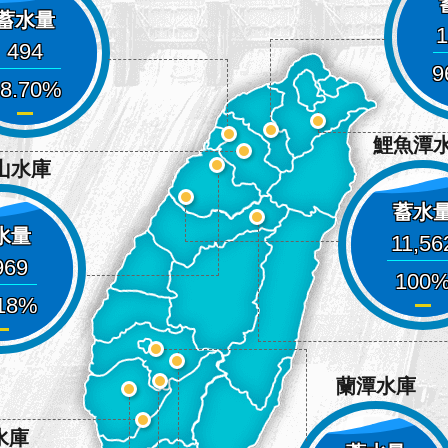
蓄水量
1
494
9
8.70
鯉魚潭
山水庫
蓄水
水量
11,56
969
100
18
蘭潭水庫
水庫