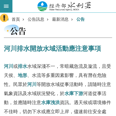
跳到主要內容區塊
:::
進
首頁
公告訊息
最新消息
公告
階
公告
搜
尋
河川排水開放水域活動應注意事項
河川
或
排水
水域深淺不一，常暗藏急流及漩流，且受
天侯、
地形
、水流等多重因素影響，具有潛在危險
性。民眾於
河川
等開放水域從事活動時，請隨時注意
氣象資訊及水域狀況變化，於
水庫
下游
河道從事活
業
動，並應隨時注意
務
水庫洩洪
資訊。遇天候或環境條件
主
不佳時，切勿下水或應立即上岸，儘速前往安全處