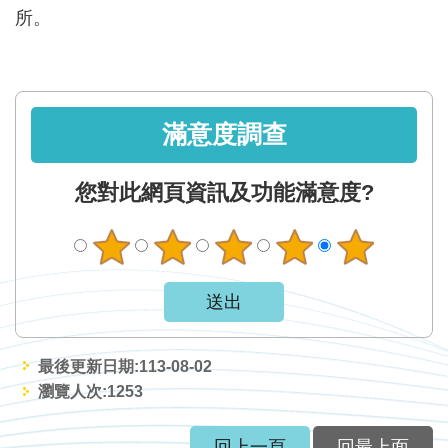
軸
所。
最
新
水
情
滿意度調查
公
告
您對此網頁資訊及功能滿意度?
訊
息
便
民
服
務
最後更新日期:113-08-02
瀏覽人次:
1253
資
訊
回上一頁
回最上面