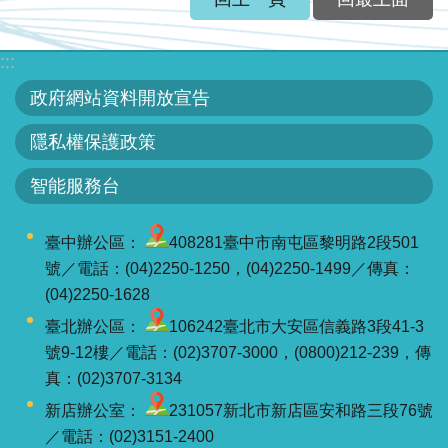
服
務
:::
關
政府網站資料開放宣告
於
本
隱私權保護政策
署
智能服務台
網
站
臺中辦公區：
408281臺中市南屯區黎明路2段501
導
號／電話：(04)2250-1250，(04)2250-1499／傳真：
覽
(04)2250-1628
臺北辦公區：
106242臺北市大安區信義路3段41-3
回
號9-12樓／電話：(02)3707-3000，(0800)212-239，傳
首
真：(02)3707-3134
頁
新店辦公室：
231057新北市新店區安和路三段76號
意
／電話：(02)3151-2400