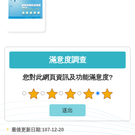
軸
最
新
水
情
公
告
滿意度調查
訊
息
您對此網頁資訊及功能滿意度?
便
民
服
務
資
訊
最後更新日期:107-12-20