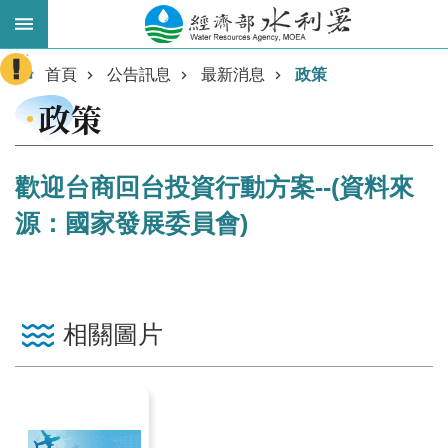
跳到主要內容區塊
:::
進
首頁
公告訊息
最新消息
政策
階
政策
搜
尋
歡迎台商回台投資行動方案--(資料來
源：國家發展委員會)
相關圖片
業
務
主