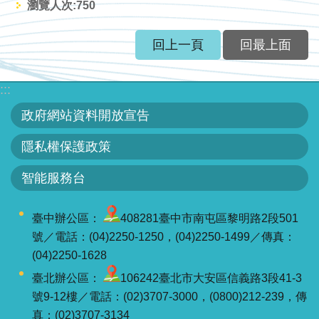
瀏覽人次:
750
服
務
回上一頁
回最上面
關
於
:::
本
署
政府網站資料開放宣告
隱私權保護政策
網
站
智能服務台
導
覽
臺中辦公區：
408281臺中市南屯區黎明路2段501
號／電話：(04)2250-1250，(04)2250-1499／傳真：
回
(04)2250-1628
首
頁
臺北辦公區：
106242臺北市大安區信義路3段41-3
號9-12樓／電話：(02)3707-3000，(0800)212-239，傳
意
真：(02)3707-3134