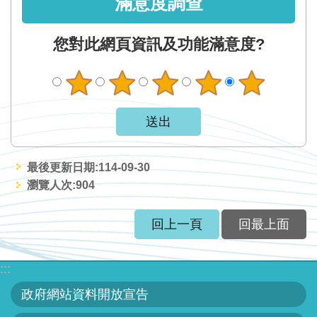
滿意度調查
網
站
您對此網頁資訊及功能滿意度?
資
料
開
放
宣
告
最後更新日期:114-09-30
隱
瀏覽人次:
904
私
權
回上一頁
回最上面
保
護
政
:::
策
政府網站資料開放宣告