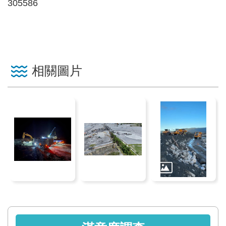
區
305586
English
RSS
相關圖片
互
動
交
流
專
屬
網
站
政
府