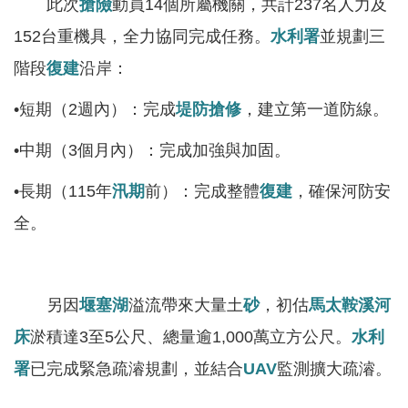
軸
此次
搶險
動員14個所屬機關，共計237名人力及
152台重機具，全力協同完成任務。
水利署
並規劃三
最
新
階段
復建
沿岸：
水
•短期（2週內）：完成
堤防
搶修
，建立第一道防線。
情
公
•中期（3個月內）：完成加強與加固。
告
•長期（115年
汛期
前）：完成整體
復建
，確保河防安
訊
息
全。
便
民
另因
堰塞湖
溢流帶來大量土
砂
，初估
馬太鞍溪
河
服
務
床
淤積達3至5公尺、總量逾1,000萬立方公尺。
水利
署
已完成緊急疏濬規劃，並結合
UAV
監測擴大疏濬。
資
訊