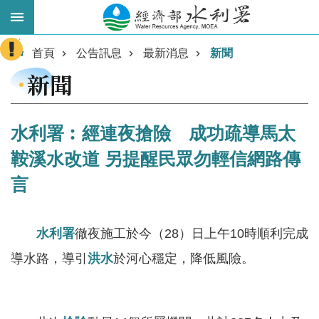
跳到主要內容區塊
:::
進
首頁
公告訊息
最新消息
新聞
階
新聞
搜
尋
水利署︰經連夜搶險 成功疏導馬太
鞍溪水改道 另提醒民眾勿輕信網路傳
言
水利署
徹夜施工於今（28）日上午10時順利完成
導水路，導引
洪水
於河心穩定，降低風險。
業
務
主