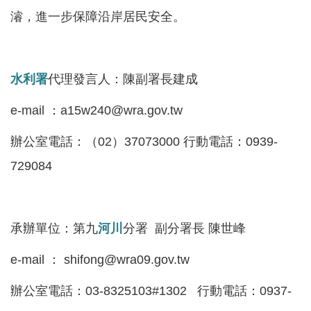
見
濬，進一步保障沿岸居民安全。
信
箱
水利署
代理發言人：陳副署長建成
常
見
e-mail ：a15w240@wra.gov.tw
問
答
辦公室電話：（02）37073000 行動電話：0939-
729084
廉
政
平
臺
承辦單位：第九
河川
分署 副分署長 陳世峰
性
e-mail ： shifong@wra09.gov.tw
平
辦公室電話：03-8325103#1302 行動電話：0937-
專