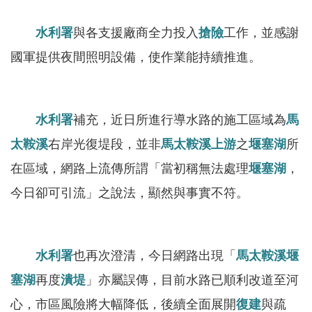
服
務
水利署
與各支援廠商全力投入
搶險
工作，並感謝
關
國軍提供夜間照明設備，使作業能持續推進。
於
本
署
水利署
補充，近日所進行導水路的施工區域為
馬
太鞍溪
網
右岸光復堤段，並非
馬太鞍溪
上游
之
堰塞湖
所
站
在區域，網路上流傳所謂「當初稱無法處理
堰塞湖
，
導
今日卻可引流」之說法，顯然與事實不符。
覽
回
首
水利署
也再次澄清，今日網路出現「
馬太鞍溪
堰
頁
塞湖
再度
潰堤
」亦屬誤傳，目前水路已順利改道至河
心，市區風險將大幅降低，後續全面展開
意
復建
與疏