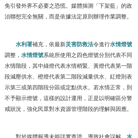
軸
免引發外界不必要之恐慌。媒體揣測「下架藍」的政
最
治聯想完全無關，而是依據法定原則辦理作業調整。
新
水
情
水利署
補充，依最新
災害防救法
令進行
水情燈號
公
調整，
水情燈號
系統所使用之四色燈號分別代表不同
告
水情階段，其中綠燈代表水情稍緊、黃燈代表第一階
訊
息
段減壓供水、橙燈代表第二階段減量供水、紅燈則表
示第三或第四階段分區或定點供水。若水情正常，則
便
民
不予顯示燈號，這樣的設計運用，正是以明確區分警
服
戒狀況，強化民眾對水資源管理階段的理解與因應。
務
資
訊
對於媒體報導未能詳實查證，導致社會誤解，
水