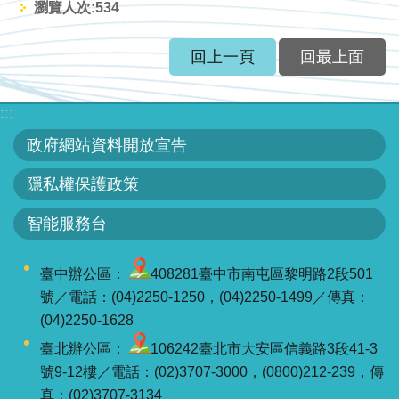
區
瀏覽人次:
534
English
回上一頁
回最上面
RSS
:::
互
政府網站資料開放宣告
動
交
隱私權保護政策
流
智能服務台
專
屬
臺中辦公區：
408281臺中市南屯區黎明路2段501
網
號／電話：(04)2250-1250，(04)2250-1499／傳真：
站
(04)2250-1628
臺北辦公區：
106242臺北市大安區信義路3段41-3
政
號9-12樓／電話：(02)3707-3000，(0800)212-239，傳
府
真：(02)3707-3134