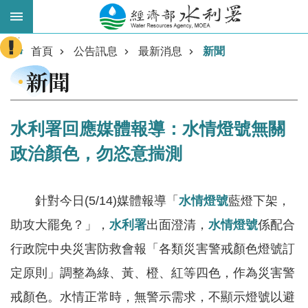
跳到主要內容區塊
:::
進
首頁
公告訊息
最新消息
新聞
階
新聞
搜
尋
水利署回應媒體報導：水情燈號無關
政治顏色，勿恣意揣測
針對今日(5/14)媒體報導「
水情燈號
藍燈下架，
助攻大罷免？」，
水利署
出面澄清，
水情燈號
係配合
行政院中央災害防救會報「各類災害警戒顏色燈號訂
業
務
定原則」調整為綠、黃、橙、紅等四色，作為災害警
主
戒顏色。水情正常時，無警示需求，不顯示燈號以避