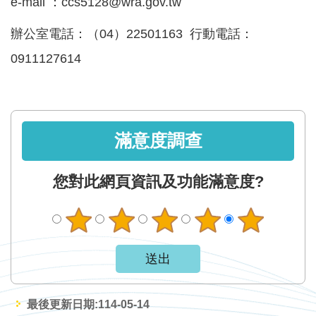
e-mail ：ccs5128@wra.gov.tw
見
信
辦公室電話：（04）22501163 行動電話：
箱
0911127614
常
見
問
答
滿意度調查
廉
您對此網頁資訊及功能滿意度?
政
平
臺
性
平
專
最後更新日期:114-05-14