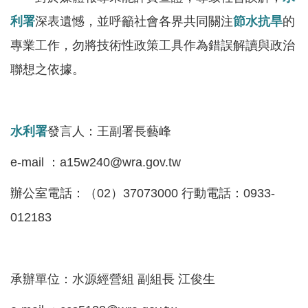
服
利署
深表遺憾，並呼籲社會各界共同關注
節水
抗旱
的
務
專業工作，勿將技術性政策工具作為錯誤解讀與政治
關
聯想之依據。
於
本
署
水利署
發言人：王副署長藝峰
網
站
e-mail ：a15w240@wra.gov.tw
導
辦公室電話：（02）37073000 行動電話：0933-
覽
012183
回
首
頁
承辦單位：水源經營組 副組長 江俊生
意