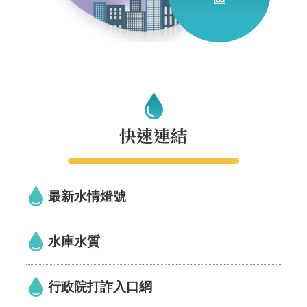
見
信
箱
常
見
問
快速連結
答
廉
政
最新水情燈號
平
臺
水庫水質
性
平
行政院打詐入口網
專