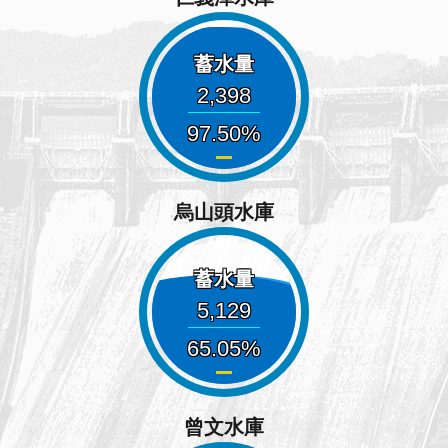
蓄水量
2,398
97.50
烏山頭水庫
蓄水量
5,129
65.05
曾文水庫