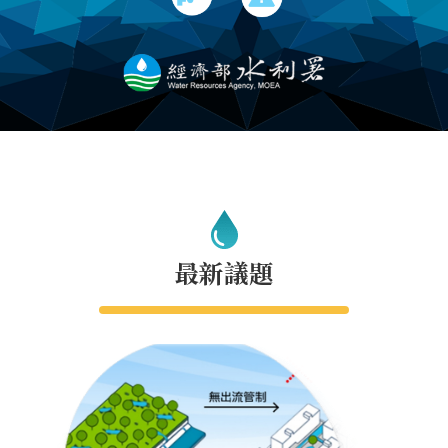
軸
最
新
水
情
公
告
訊
息
最新議題
便
民
服
務
資
訊