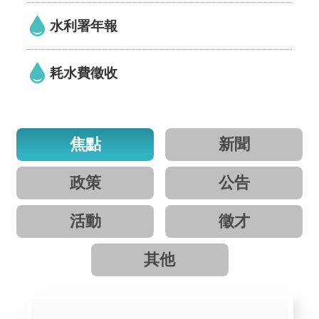
區
水利署年報
English
耗水費徵收
RSS
互
動
焦點
新聞
交
流
政策
公告
專
屬
活動
徵才
網
站
其他
政
府