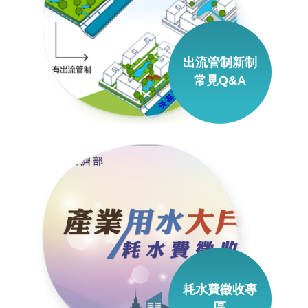
服
務
關
出流管制新制
於
常見Q&A
本
署
網
站
導
覽
回
首
頁
耗水費徵收專
意
區