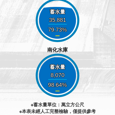
蓄水量
35,881
79.73
南化水庫
蓄水量
8,070
98.64
※蓄水量單位：萬立方公尺
※本表未經人工完整檢驗，僅提供參考