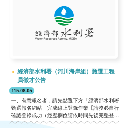
網
站
資
料
開
放
宣
告
隱
經濟部水利署（河川海岸組）甄選工程
私
員徵才公告
權
115-08-05
保
護
一、有意報名者，請先點選下方「經濟部水利署
政
甄選報名網站」完成線上登錄作業【請務必自行
策
確認登錄成功（經歷欄位請依時間先後完整登錄
歷任職務）】。二、另為配合行政院人事行政總