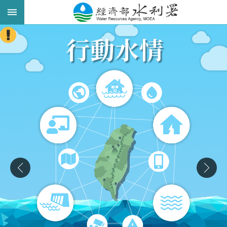
跳到主要內容區塊
:::
進
階
搜
尋
業
務
主