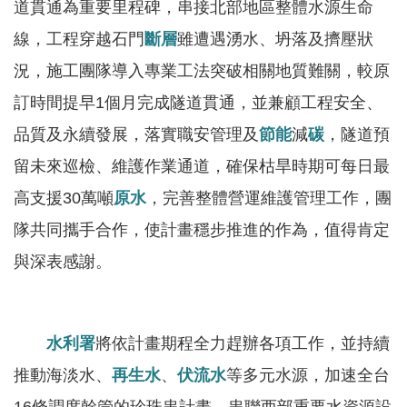
道貫通為重要里程碑，串接北部地區整體水源生命
見
信
線，工程穿越石門
斷層
雖遭遇湧水、坍落及擠壓狀
箱
況，施工團隊導入專業工法突破相關地質難關，較原
訂時間提早1個月完成隧道貫通，並兼顧工程安全、
常
見
品質及永續發展，落實職安管理及
節能
減
碳
，隧道預
問
留未來巡檢、維護作業通道，確保枯旱時期可每日最
答
高支援30萬噸
原水
，完善整體營運維護管理工作，團
廉
隊共同攜手合作，使計畫穩步推進的作為，值得肯定
政
與深表感謝。
平
臺
性
水利署
將依計畫期程全力趕辦各項工作，並持續
平
推動海淡水、
再生水
、
伏流水
等多元水源，加速全台
專