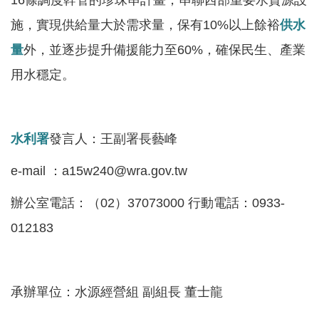
16條調度幹管的珍珠串計畫，串聯西部重要水資源設
區
施，實現供給量大於需求量，保有10%以上餘裕
供水
English
量
外，並逐步提升備援能力至60%，確保民生、產業
RSS
用水穩定。
互
動
水利署
發言人：王副署長藝峰
交
流
e-mail ：a15w240@wra.gov.tw
專
辦公室電話：（02）37073000 行動電話：0933-
屬
012183
網
站
政
承辦單位：水源經營組 副組長 董士龍
府