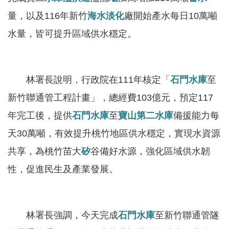
服
量，以及116年新竹
海水淡化
廠開始產水每日10萬噸
務
水量，皆可提升區域供水穩定。
關
於
本
林署長說明，行政院在111年核定「
石門水庫
至
署
新竹聯通管工程計畫」，總經費103億元，預定117
網
年完工後，提供
石門水庫
至
寶山第二水庫
備援能力每
站
導
天30萬噸，有效提升桃竹地區供水穩定，實現水資源
覽
共享，為桃竹苗大
矽
谷備好水源，強化區域供水韌
性，促進民生及產業發展。
回
首
頁
林署長強調，今天完成
石門水庫
至新竹聯通管隧
意