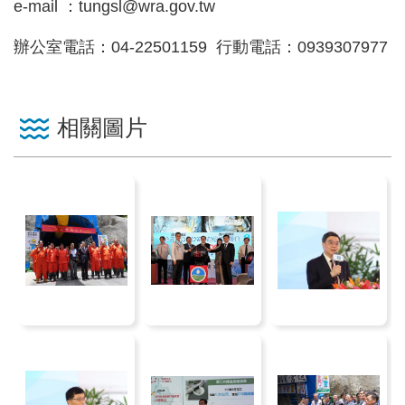
e-mail ：tungsl@wra.gov.tw
網
站
辦公室電話：04-22501159 行動電話：0939307977
資
料
開
相關圖片
放
宣
告
隱
私
權
保
護
政
策