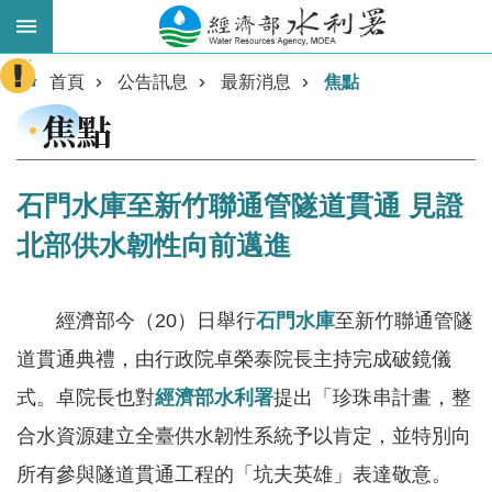
跳到主要內容區塊
:::
進
首頁
公告訊息
最新消息
焦點
階
焦點
搜
尋
石門水庫至新竹聯通管隧道貫通 見證
北部供水韌性向前邁進
經濟部今（20）日舉行
石門水庫
至新竹聯通管隧
道貫通典禮，由行政院卓榮泰院長主持完成破鏡儀
式。卓院長也對
經濟部水利署
提出「珍珠串計畫，整
業
務
合水資源建立全臺供水韌性系統予以肯定，並特別向
主
所有參與隧道貫通工程的「坑夫英雄」表達敬意。