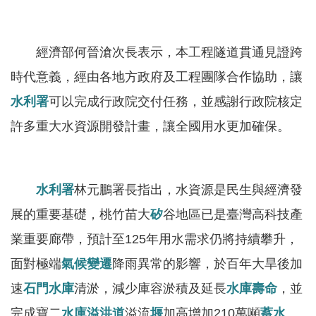
軸
最
新
經濟部何晉滄次長表示，本工程隧道貫通見證跨
水
時代意義，經由各地方政府及工程團隊合作協助，讓
情
水利署
可以完成行政院交付任務，並感謝行政院核定
公
許多重大水資源開發計畫，讓全國用水更加確保。
告
訊
息
水利署
林元鵬署長指出，水資源是民生與經濟發
便
展的重要基礎，桃竹苗大
矽
谷地區已是臺灣高科技產
民
服
業重要廊帶，預計至125年用水需求仍將持續攀升，
務
面對極端
氣候變遷
降雨異常的影響，於百年大旱後加
資
速
石門水庫
清淤，減少庫容淤積及延長
水庫壽命
，並
訊
完成寶二
水庫
溢洪道
溢流
堰
加高增加210萬噸
蓄水