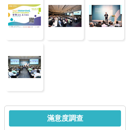
區
English
RSS
互
動
交
流
專
屬
網
站
滿意度調查
政
府