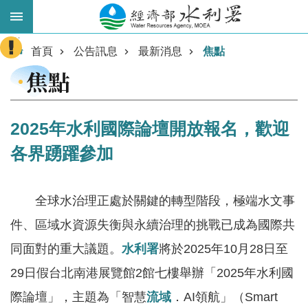
跳到主要內容區塊
:::
進
首頁
公告訊息
最新消息
焦點
階
焦點
搜
尋
2025年水利國際論壇開放報名，歡迎
各界踴躍參加
全球水治理正處於關鍵的轉型階段，極端水文事
件、區域水資源失衡與永續治理的挑戰已成為國際共
同面對的重大議題。
水利署
將於2025年10月28日至
業
務
29日假台北南港展覽館2館七樓舉辦「2025年水利國
主
際論壇」，主題為「智慧
流域
．AI領航」（Smart