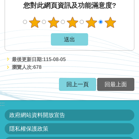
網
您對此網頁資訊及功能滿意度?
站
資
料
開
放
宣
最後更新日期:115-08-05
告
瀏覽人次:
678
隱
私
回上一頁
回最上面
權
保
:::
護
政府網站資料開放宣告
政
策
隱私權保護政策