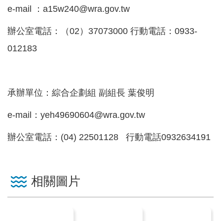
見
e-mail ：a15w240@wra.gov.tw
信
辦公室電話：（02）37073000 行動電話：0933-
箱
012183
常
見
問
承辦單位：綜合企劃組 副組長 葉俊明
答
e-mail：yeh49690604@wra.gov.tw
廉
政
辦公室電話：(04) 22501128 行動電話0932634191
平
臺
相關圖片
性
平
專