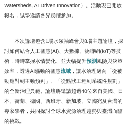
軸
Watersheds, AI-Driven Innovation）。活動現已開放
最
報名，誠摯邀請各界踴躍參加。
新
水
情
本次論壇包含1場水領袖峰會與8場主題論壇，探
公
討如何結合人工智慧(AI)、大數據、物聯網(IoT)等技
告
術，時時掌握水情變化、並大幅提升
預測
風險與決策
訊
息
效率，透過AI驅動的智慧
流域
，讓水治理邁向「從被
動應對到主動預判」、「從點狀工程到系統性規劃」
便
民
的全新治理典範。論壇將邀請超過40位來自美國、日
服
本、荷蘭、德國、西班牙、新加坡、立陶宛及台灣的
務
專家學者，共同探討全球水資源治理趨勢與臺灣面臨
資
的挑戰。
訊