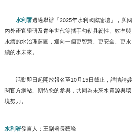
服
務
水利署
透過舉辦「2025年水利國際論壇」，與國
關
內外產官學研及青年世代等攜手勾勒具韌性、效率與
於
本
永續的水治理藍圖，迎向一個更智慧、更安全、更永
署
續的水未來。
網
站
導
活動即日起開放報名至10月15日截止，詳情請參
覽
閱官方網站。期待您的參與，共同為未來水資源與環
境努力。
回
首
頁
水利署
發言人：王副署長藝峰
意