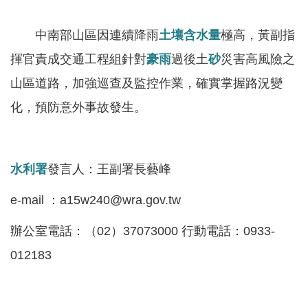
服
務
中南部山區因連續降雨
土壤含水量
極高，黃副指
關
揮官責成交通工程組針對
豪雨
過後土
砂
災害高風險之
於
山區道路，加強巡查及監控作業，確實掌握路況變
本
化，預防意外事故發生。
署
網
站
水利署
發言人：王副署長藝峰
導
覽
e-mail ：a15w240@wra.gov.tw
回
辦公室電話：（02）37073000 行動電話：0933-
首
012183
頁
意