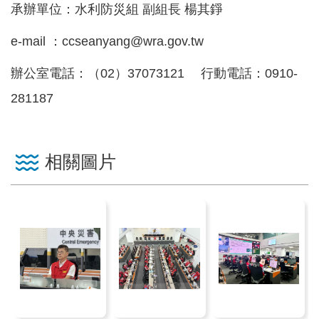
承辦單位：水利防災組 副組長 楊其錚
見
信
e-mail ：ccseanyang@wra.gov.tw
箱
辦公室電話：（02）37073121 行動電話：0910-
常
281187
見
問
答
相關圖片
廉
政
平
臺
性
平
專