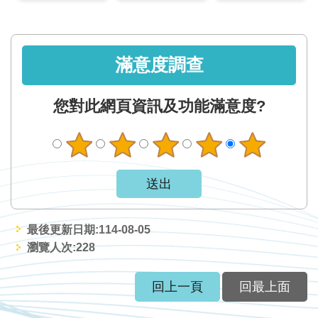
區
English
滿意度調查
RSS
您對此網頁資訊及功能滿意度?
互
動
交
流
專
屬
最後更新日期:114-08-05
網
瀏覽人次:
228
站
回上一頁
回最上面
政
府