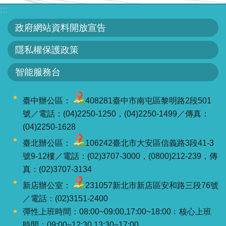
網
:::
站
政府網站資料開放宣告
資
料
隱私權保護政策
開
智能服務台
放
宣
告
臺中辦公區：
408281臺中市南屯區黎明路2段501
號／電話：(04)2250-1250，(04)2250-1499／傳真：
隱
(04)2250-1628
私
臺北辦公區：
106242臺北市大安區信義路3段41-3
權
號9-12樓／電話：(02)3707-3000，(0800)212-239，傳
保
真：(02)3707-3134
護
新店辦公室：
231057新北市新店區安和路三段76號
政
／電話：(02)3151-2400
策
彈性上班時間：08:00~09:00,17:00~18:00﹔核心上班
時間：09:00~12:30,13:30~17:00