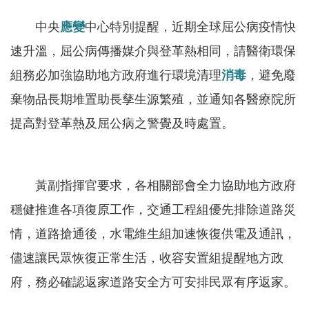
軸
中央
應變
中心特別提醒，近期全球屈公病疫情快
最
新
速升溫，屈公病傳播媒介與登革熱相同，請醫衛環保
水
組務必加強協助地方政府進行環境清理
消毒
，避免廢
情
棄物品長期堆置助長孳生源繁殖，並通知各醫療院所
公
提高對登革熱及屈公病之警覺及時處置。
告
訊
息
黃副指揮官要求，各相關部會全力協助地方政府
便
穩健推進各項復原工作，交通工程組優先排除道路災
民
服
情，道路搶通後，水電維生組加速恢復供電及通訊，
務
儘速讓民眾恢復正常生活，收容安置組提醒地方政
資
府，務必確認返家道路安全方可安排民眾有序返家。
訊