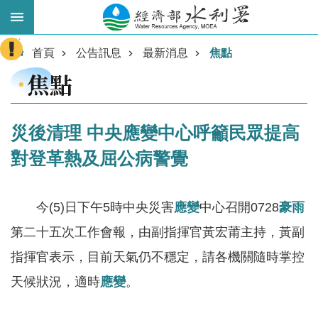
跳到主要內容區塊
:::
進
首頁
公告訊息
最新消息
焦點
階
焦點
搜
尋
災後清理 中央應變中心呼籲民眾提高
對登革熱及屈公病警覺
今(5)日下午5時中央災害
應變
中心召開0728
豪雨
第二十五次工作會報，由副指揮官黃宏莆主持，黃副
指揮官表示，目前天氣仍不穩定，請各機關隨時掌控
業
務
天候狀況，適時
應變
。
主