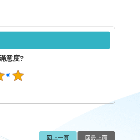
滿意度?
回上一頁
回最上面