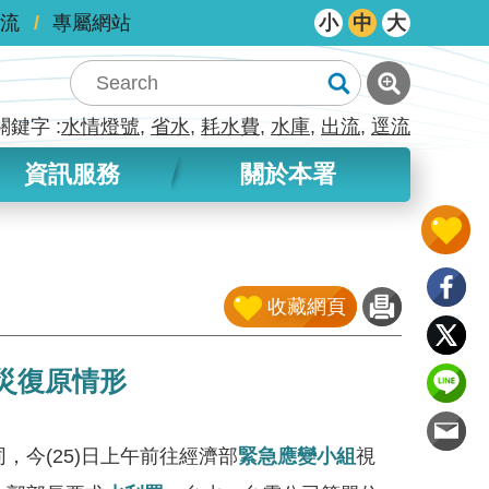
流
專屬網站
小
中
大
關鍵字
水情燈號
省水
耗水費
水庫
出流
逕流
資訊服務
關於本署
收藏網頁
災復原情形
，今(25)日上午前往經濟部
緊急應變小組
視