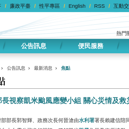
答
廉政平臺
性平專區
English
RSS
互動交
熱門
公告訊息
便民服務
公告訊息
最新消息
焦點
點
部長視察凱米颱風應變小組 關心災情及救
部長郭智輝、政務次長何晉滄由
水利署
署長賴建信陪同