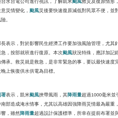
與台水台電公司進行視訊，了解凱米
颱風
救災及復原情形
注意災情變化，
颱風
災後要快速復原減低對民眾不便，並
風險。
表示，對於影響民生經濟工作要加強風險管理，尤其針
緩急，按部就班進行復原。本次
颱風
狀況特殊，應詳加記
驗傳承。救災就是救急，是非常緊急的事，要以最快速度
天晚上恢復供水供電為目標。
利署
表示，凱米
颱風
挾帶風雨，其
降雨量
超過1000毫米
中南部造成淹水情事，尤其以高雄因強降雨災情最為嚴重
影響，雖然
降雨量
超過設計保護標準，所幸在提前布署並