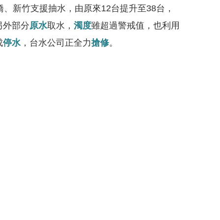
、新竹支援抽水，由原來12台提升至38台，
另外部分
原水
取水，
濁度
雖超過警戒值，也利用
成
停水
，台水公司正全力
搶修
。