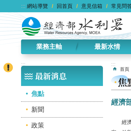
:::
跳到主要內容區塊
網站導覽
回首頁
意見信箱
常見問
業務主軸
最新水情
:::
:::
首頁
最新消息
焦
焦點
經濟
新聞
經濟部
政策