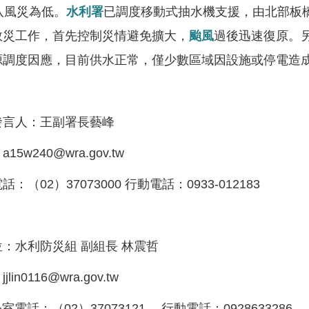
八風災為低。
水利署
已調度移動式抽水機支援，由北部板橋
救災工作，首先控制災情避免擴大，
颱風
過後迅速復原。
源調度因應，目前供水正常，僅少數區域因設施或停電造
發言人：王副署長藝峰
：a15w240@wra.gov.tw
：（02）37073000 行動電話：0933-012183
：水利防災組 副組長 林震哲
：jjlin0116@wra.gov.tw
室電話：（02）37073121 行動電話：0928633286