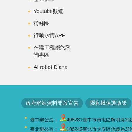
Youtube頻道
粉絲團
行動水情APP
在建工程履約諮
詢專區
AI robot Diana
政府網站資料開放宣告
隱私權保護政策
臺中辦公區：
408281臺中市南屯區黎明路2段501號
臺北辦公區：
106242臺北市大安區信義路3段41-3