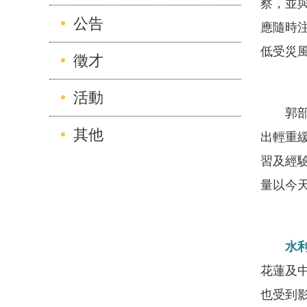
察，並
公告
應隨時
低受災
徵才
活動
郭部長
其他
出輕重
習及經
量以今
水
花蓮及
也受到