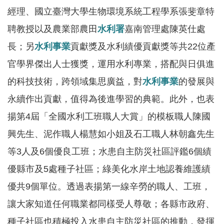
網
經理、國立臺灣大學生物環境系統工程學系張斐章特
站
聘教授以及農業部農田
水利署
嘉南管理處陳英仕處
資
料
長；另
水利事業
貢獻獎及水利績優貢獻獎等共22位產
開
官學界傑出人士獲獎，運用水利專業，搭配與日俱進
放
的科技技術，跨領域集思廣益，對
水利事業
的發展與
宣
告
永續作出貢獻，值得為後進學習的典範。此外，也表
揚第4屆「全國水利工班職人大賞」的模板職人陳國
隱
興先生、泥作職人楊慧如小姐及石工職人林朝鑫先生
私
權
等3人及6個優良工班；水患自主防災社區評鑑6個績
保
優縣市及5處種子社區；綠美化水岸土地認養維護績
護
優共9個單位。透過表揚第一線辛勞的職人、工班，
政
策
讓大家知道任何職業都同樣受人尊敬；各縣市政府、
種子社區也積極投入水患自主防災社區的推動，發揮