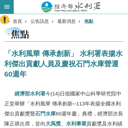
跳到主要內容區塊
:::
進
首頁
公告訊息
最新消息
焦點
階
焦點
搜
尋
「水利風華 傳承創新」 水利署表揚水
利傑出貢獻人員及慶祝石門水庫營運
60週年
經濟部水利署
今(14)日假國家中山科學研究院中
正堂舉辦「水利風華 傳承創新─113年表揚全國水利
業
務
傑出貢獻獎暨
石門水庫
60週年慶」典禮，經濟部次長
主
陳正祺出席，並向
大禹獎
、
水利事業
貢獻獎及水利績