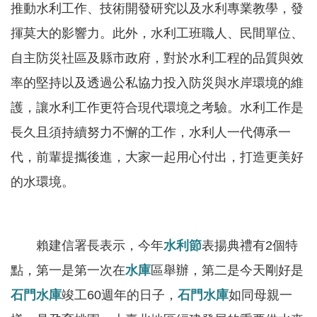
服
推動水利工作、技術開發研究以及水利專業教學，發
務
揮莫大的影響力。此外，水利工班職人、民間單位、
關
自主防災社區及縣市政府，對於水利工程的品質與效
於
率的堅持以及透過公私協力投入防災與水岸環境的維
本
護，讓水利工作更符合現代環境之考驗。水利工作是
署
長久且須持續努力不懈的工作，水利人一代傳承一
網
代，前輩提攜後進，大家一起用心付出，打造更美好
站
的水環境。
導
覽
回
賴建信署長表示，今年
水利節
表揚典禮有2個特
首
點，第一是第一次在
水庫
區舉辦，第二是今天剛好是
頁
石門水庫
竣工60週年的日子，
石門水庫
如同母親一
意