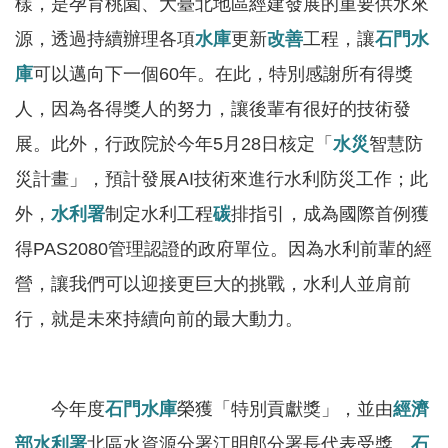
樣，是孕育桃園、大臺北地區經建發展的重要供水來
見
源，透過持續辦理各項
水庫
更新
改善
工程，讓
石門水
信
箱
庫
可以邁向下一個60年。在此，特別感謝所有得獎
人，因為各得獎人的努力，讓後輩有很好的技術發
常
見
展。此外，行政院於今年5月28日核定「
水災
智慧防
問
災計畫」，預計發展AI技術來進行水利防災工作；此
答
外，
水利署
制定水利工程
碳
排指引，成為國際首例獲
廉
得PAS2080管理認證的政府單位。因為水利前輩的經
政
營，讓我們可以迎接更巨大的挑戰，水利人並肩前
平
行，就是未來持續向前的最大動力。
臺
性
平
今年度
石門水庫
榮獲「特別貢獻獎」，並由
經濟
專
部水利署
北區水資源分署江明郎分署長代表受獎。
石