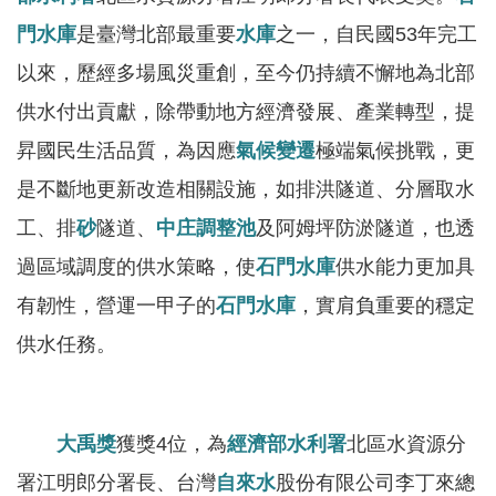
區
門水庫
是臺灣北部最重要
水庫
之一，自民國53年完工
English
以來，歷經多場風災重創，至今仍持續不懈地為北部
供水付出貢獻，除帶動地方經濟發展、產業轉型，提
RSS
昇國民生活品質，為因應
氣候變遷
極端氣候挑戰，更
互
是不斷地更新改造相關設施，如排洪隧道、分層取水
動
交
工、排
砂
隧道、
中庄調整池
及阿姆坪防淤隧道，也透
流
過區域調度的供水策略，使
石門水庫
供水能力更加具
有韌性，營運一甲子的
石門水庫
，實肩負重要的穩定
專
屬
供水任務。
網
站
大禹獎
獲獎4位，為
經濟部水利署
北區水資源分
政
府
署江明郎分署長、台灣
自來水
股份有限公司李丁來總