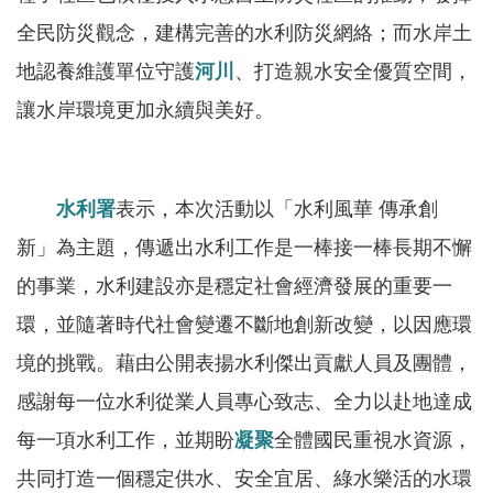
智
能
全民防災觀念，建構完善的水利防災網絡；而水岸土
服
地認養維護單位守護
河川
、打造親水安全優質空間，
務
讓水岸環境更加永續與美好。
台
水利署
表示，本次活動以「水利風華 傳承創
新」為主題，傳遞出水利工作是一棒接一棒長期不懈
的事業，水利建設亦是穩定社會經濟發展的重要一
環，並隨著時代社會變遷不斷地創新改變，以因應環
境的挑戰。藉由公開表揚水利傑出貢獻人員及團體，
感謝每一位水利從業人員專心致志、全力以赴地達成
每一項水利工作，並期盼
凝聚
全體國民重視水資源，
共同打造一個穩定供水、安全宜居、綠水樂活的水環