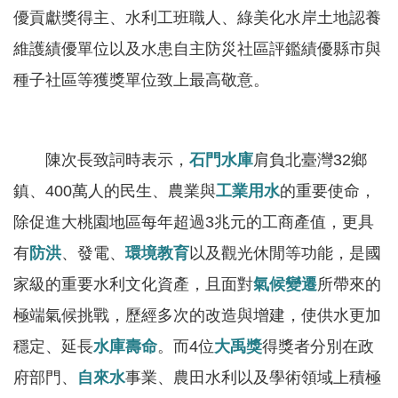
軸
優貢獻獎得主、水利工班職人、綠美化水岸土地認養
最
維護績優單位以及水患自主防災社區評鑑績優縣市與
新
種子社區等獲獎單位致上最高敬意。
水
情
公
陳次長致詞時表示，
石門水庫
肩負北臺灣32鄉
告
鎮、400萬人的民生、農業與
工業用水
的重要使命，
訊
息
除促進大桃園地區每年超過3兆元的工商產值，更具
有
便
防洪
、發電、
環境教育
以及觀光休閒等功能，是國
民
家級的重要水利文化資產，且面對
氣候變遷
所帶來的
服
極端氣候挑戰，歷經多次的改造與增建，使供水更加
務
穩定、延長
水庫壽命
。而4位
大禹獎
得獎者分別在政
資
府部門、
自來水
事業、農田水利以及學術領域上積極
訊