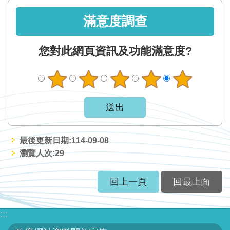
服
務
滿意度調查
關
您對此網頁資訊及功能滿意度?
於
本
署
網
站
導
最後更新日期:114-09-08
覽
瀏覽人次:
29
回
回上一頁
回最上面
首
頁
:::
意