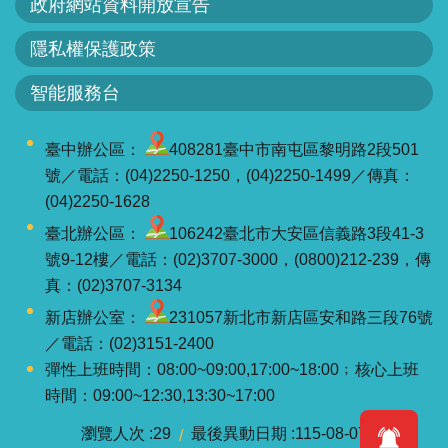
政府網站資料開放宣告
見
信
隱私權保護政策
箱
智能服務台
常
見
臺中辦公區：
408281臺中市南屯區黎明路2段501
問
號／電話：(04)2250-1250，(04)2250-1499／傳真：
答
(04)2250-1628
臺北辦公區：
106242臺北市大安區信義路3段41-3
廉
號9-12樓／電話：(02)3707-3000，(0800)212-239，傳
政
真：(02)3707-3134
平
新店辦公室：
231057新北市新店區安和路三段76號
臺
／電話：(02)3151-2400
彈性上班時間：08:00~09:00,17:00~18:00﹔核心上班
性
時間：09:00~12:30,13:30~17:00
平
專
瀏覽人次
29
最後異動日期
115-08-07