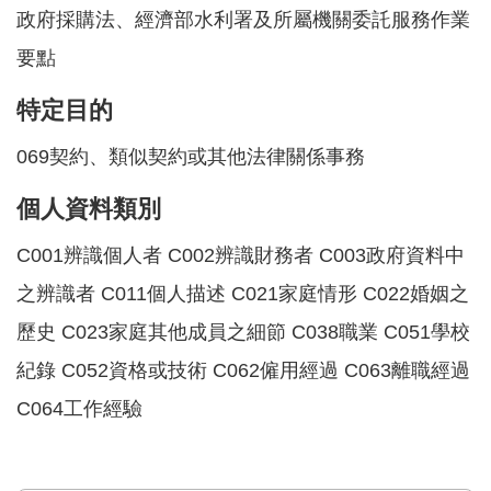
軸
政府採購法、經濟部水利署及所屬機關委託服務作業
最
要點
新
水
特定目的
情
069契約、類似契約或其他法律關係事務
公
個人資料類別
告
訊
C001辨識個人者 C002辨識財務者 C003政府資料中
息
之辨識者 C011個人描述 C021家庭情形 C022婚姻之
便
歷史 C023家庭其他成員之細節 C038職業 C051學校
民
服
紀錄 C052資格或技術 C062僱用經過 C063離職經過
務
C064工作經驗
資
訊