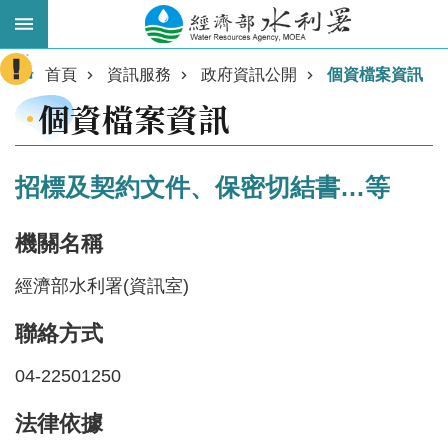
跳到主要內容區塊
:::
進
首頁
資訊服務
政府資訊公開
個資檔案資訊
階
個資檔案資訊
搜
尋
招標及契約文件、保密切結書…等
機關名稱
經濟部水利署(資訊室)
聯絡方式
業
04-22501250
務
法律依據
主