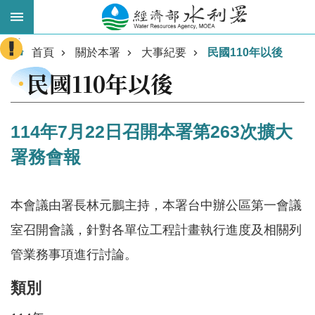
跳到主要內容區塊
:::
進
首頁
關於本署
大事紀要
民國110年以後
階
民國110年以後
搜
尋
114年7月22日召開本署第263次擴大
署務會報
本會議由署長林元鵬主持，本署台中辦公區第一會議
室召開會議，針對各單位工程計畫執行進度及相關列
管業務事項進行討論。
業
務
類別
主