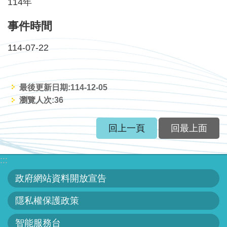
軸
114年
最
事件時間
新
114-07-22
水
情
公
最後更新日期:114-12-05
告
瀏覽人次:
36
訊
息
回上一頁
回最上面
便
民
:::
服
政府網站資料開放宣告
務
隱私權保護政策
資
訊
智能服務台