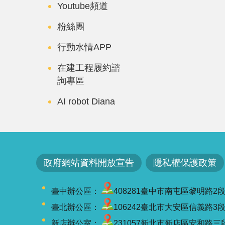
Youtube頻道
粉絲團
行動水情APP
在建工程履約諮
詢專區
AI robot Diana
政府網站資料開放宣告
隱私權保護政策
臺中辦公區：
408281臺中市南屯區黎明路2段501號
臺北辦公區：
106242臺北市大安區信義路3段41-3
新店辦公室：
231057新北市新店區安和路三段7