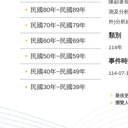
陳副署
民國80年~民國89年
測及分析
外)分
民國70年~民國79年
類別
民國60年~民國69年
114年
民國50年~民國59年
事件時
民國40年~民國49年
114-07-
民國30年~民國39年
最後更新
瀏覽人