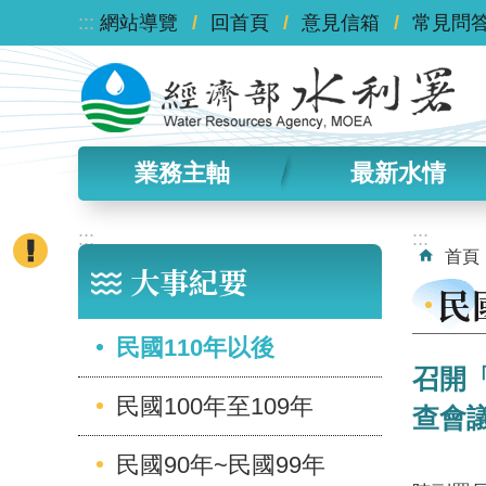
:::
跳到主要內容區塊
網站導覽
回首頁
意見信箱
常見問
業務主軸
最新水情
:::
:::
首頁
大事紀要
民
民國110年以後
召開
民國100年至109年
查會
民國90年~民國99年