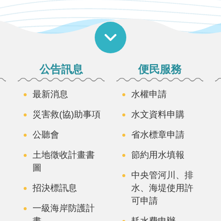
公告訊息
便民服務
最新消息
水權申請
災害救(協)助事項
水文資料申購
公聽會
省水標章申請
土地徵收計畫書
節約用水填報
圖
中央管河川、排
招決標訊息
水、海堤使用許
可申請
一級海岸防護計
畫
耗水費申辦