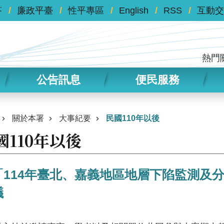
答
廉政平臺
性平專區
English
RSS
互動交
熱門
公告訊息
便民服務
關於本署
大事紀要
民國110年以後
國110年以後
「114年臺北、嘉義地區地層下陷監測及
議