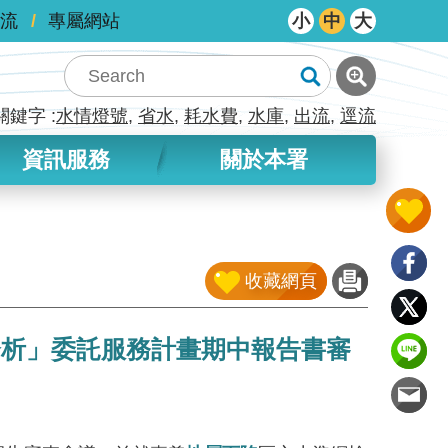
流
專屬網站
小
中
大
關鍵字
水情燈號
省水
耗水費
水庫
出流
逕流
資訊服務
關於本署
收藏網頁
分析」委託服務計畫期中報告書審