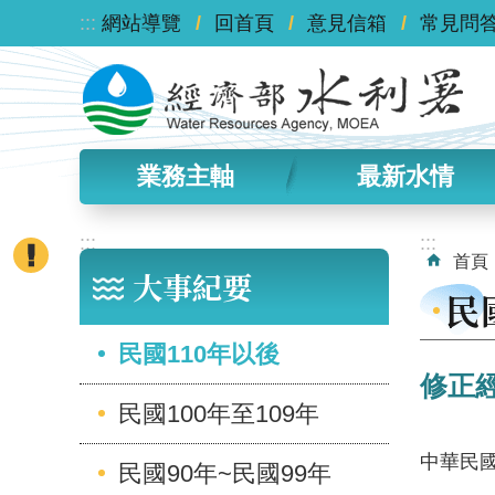
:::
跳到主要內容區塊
網站導覽
回首頁
意見信箱
常見問
業務主軸
最新水情
:::
:::
首頁
大事紀要
民
民國110年以後
修正
民國100年至109年
中華民國
民國90年~民國99年