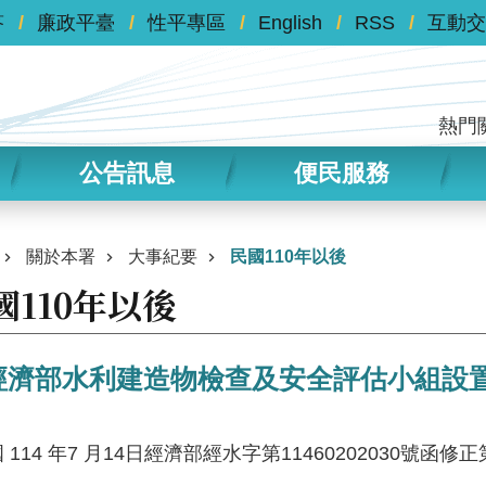
答
廉政平臺
性平專區
English
RSS
互動交
熱門
公告訊息
便民服務
關於本署
大事紀要
民國110年以後
國110年以後
經濟部水利建造物檢查及安全評估小組設
 114 年7 月14日經濟部經水字第11460202030號函