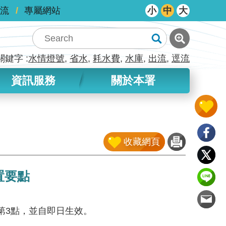
流
專屬網站
小
中
大
關鍵字
水情燈號
省水
耗水費
水庫
出流
逕流
資訊服務
關於本署
收藏網頁
置要點
修正第3點，並自即日生效。