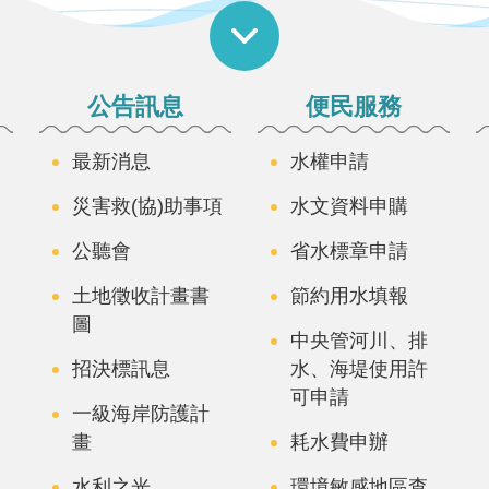
公告訊息
便民服務
最新消息
水權申請
災害救(協)助事項
水文資料申購
公聽會
省水標章申請
土地徵收計畫書
節約用水填報
圖
中央管河川、排
招決標訊息
水、海堤使用許
可申請
一級海岸防護計
畫
耗水費申辦
水利之光
環境敏感地區查