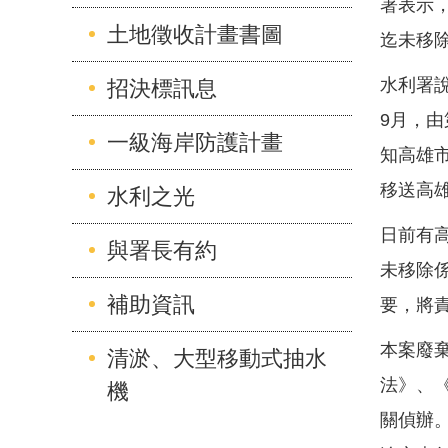
署表示
土地徵收計畫書圖
迄未移
水利署
招決標訊息
9月，
一級海岸防護計畫
知高雄
移送高
水利之光
日前有
與署長有約
未移除
補助資訊
要，將
本案廢
清淤、大型移動式抽水
法》、
機
關偵辦