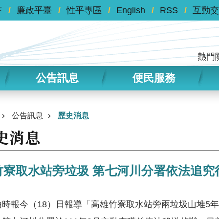
答
廉政平臺
性平專區
English
RSS
互動交
熱門
公告訊息
便民服務
公告訊息
歷史消息
史消息
竹寮取水站旁垃圾 第七河川分署依法追究
由時報今（18）日報導「高雄竹寮取水站旁兩垃圾山堆5