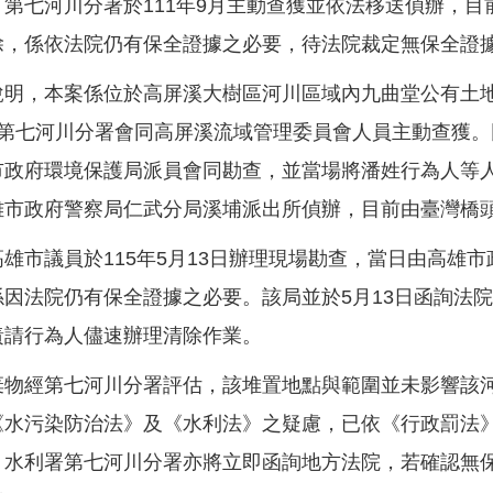
，第七河川分署於111年9月主動查獲並依法移送偵辦，
除，係依法院仍有保全證據之必要，待法院裁定無保全證
說明，本案係位於高屏溪大樹區河川區域內九曲堂公有土地
由第七河川分署會同高屏溪流域管理委員會人員主動查獲
市政府環境保護局派員會同勘查，並當場將潘姓行為人等人
雄市政府警察局仁武分局溪埔派出所偵辦，目前由臺灣橋
高雄市議員於115年5月13日辦理現場勘查，當日由高雄
係因法院仍有保全證據之必要。該局並於5月13日函詢法
責請行為人儘速辦理清除作業。
棄物經第七河川分署評估，該堆置地點與範圍並未影響該
《水污染防治法》及《水利法》之疑慮，已依《行政罰法》第
。水利署第七河川分署亦將立即函詢地方法院，若確認無