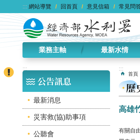
:::
跳到主要內容區塊
網站導覽
回首頁
意見信箱
常見問
業務主軸
最新水情
:::
:::
首頁
公告訊息
歷
最新消息
高雄
災害救(協)助事項
有關自
公聽會