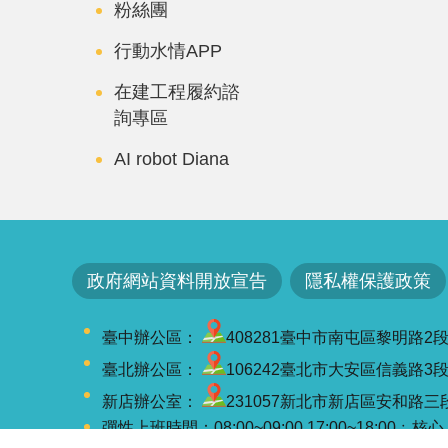
粉絲團
行動水情APP
在建工程履約諮
詢專區
AI robot Diana
政府網站資料開放宣告
隱私權保護政策
臺中辦公區：
408281臺中市南屯區黎明路2段501號
臺北辦公區：
106242臺北市大安區信義路3段41-3
新店辦公室：
231057新北市新店區安和路三段7
彈性上班時間：08:00~09:00,17:00~18:00﹔核心上