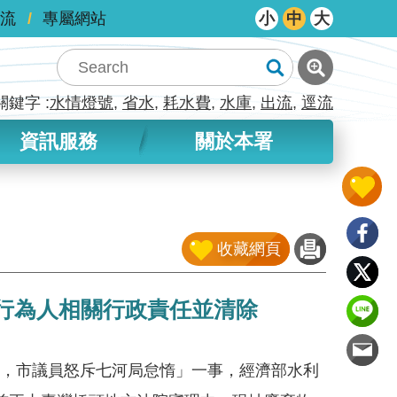
流
專屬網站
小
中
大
關鍵字
水情燈號
省水
耗水費
水庫
出流
逕流
資訊服務
關於本署
收藏網頁
行為人相關行政責任並清除
年，市議員怒斥七河局怠惰」一事，經濟部水利