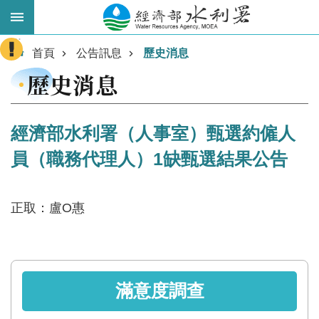
跳到主要內容區塊
:::
進
首頁
公告訊息
歷史消息
階
歷史消息
搜
尋
經濟部水利署（人事室）甄選約僱人
員（職務代理人）1缺甄選結果公告
正取：盧O惠
業
務
滿意度調查
主