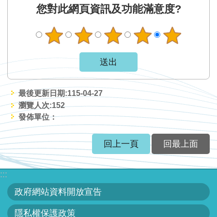
軸
您對此網頁資訊及功能滿意度?
最
新
水
情
公
告
最後更新日期:115-04-27
訊
瀏覽人次:
152
息
發佈單位：
便
回上一頁
回最上面
民
服
:::
務
政府網站資料開放宣告
資
訊
隱私權保護政策