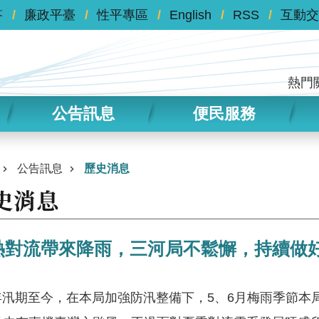
答
廉政平臺
性平專區
English
RSS
互動交
熱門
公告訊息
便民服務
公告訊息
歷史消息
史消息
熱對流帶來降雨，三河局不鬆懈，持續做
期至今，在本局加強防汛整備下，5、6月梅雨季節本局