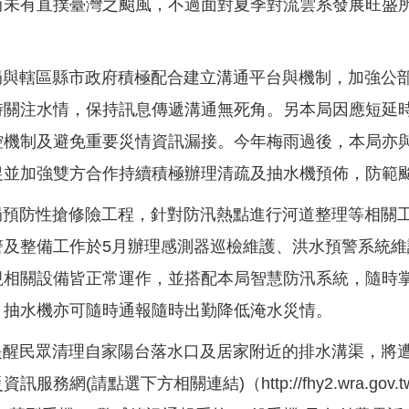
尚未有直撲臺灣之颱風，不過面對夏季對流雲系發展旺盛
轄區縣市政府積極配合建立溝通平台與機制，加強公部門
時關注水情，保持訊息傳遞溝通無死角。另本局因應短延
控機制及避免重要災情資訊漏接。今年梅雨過後，本局亦
促並加強雙方合作持續積極辦理清疏及抽水機預佈，防
防性搶修險工程，針對防汛熱點進行河道整理等相關工
警及整備工作於5月辦理感測器巡檢維護、洪水預警系統
視相關設備皆正常運作，並搭配本局智慧防汛系統，隨時
，抽水機亦可隨時通報隨時出勤降低淹水災情。
民眾清理自家陽台落水口及居家附近的排水溝渠，將遭
訊服務網(請點選下方相關連結)（http://fhy2.wra.go