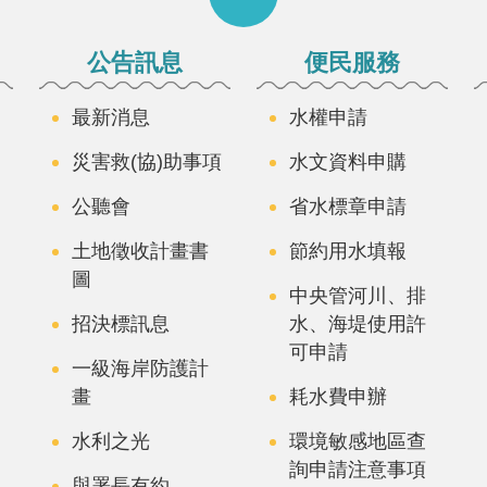
公告訊息
便民服務
最新消息
水權申請
災害救(協)助事項
水文資料申購
公聽會
省水標章申請
土地徵收計畫書
節約用水填報
圖
中央管河川、排
招決標訊息
水、海堤使用許
可申請
一級海岸防護計
畫
耗水費申辦
水利之光
環境敏感地區查
詢申請注意事項
與署長有約