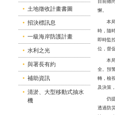
目前雖
土地徵收計畫書圖
懈。
本局與
招決標訊息
時，隨
一級海岸防護計畫
即時監
位，督
水利之光
本局預
與署長有約
全。預
補助資訊
轉，檢
及決策
清淤、大型移動式抽水
仍提醒
機
透過防災資