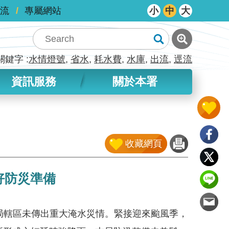
流
專屬網站
小
中
大
關鍵字
水情燈號
省水
耗水費
水庫
出流
逕流
資訊服務
關於本署
收藏網頁
好防災準備
轄區未傳出重大淹水災情。緊接迎來颱風季，