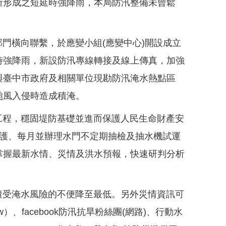
所形成之短延時強降雨，本局防汛整備未曾鬆
橫向聯繫，於應變小組(應變中心)開設成立
時強降雨，新設防汛專線轉接及線上傳真，加強
與臺中市政府及相關單位現勘防汛淹水熱點區
範颱風入侵時造成積淹。
程，穩固堤防基礎並進而保護人民生命財產安
維護、每月並辦理水門不定期抽檢及抽水機試運
掌握最新水情、災情及洪水預報，快速研判分析
受淹水風險的不便降至最低。另外災情資訊可
v.tw）、facebook防汛抗旱粉絲團(網路)、行動水