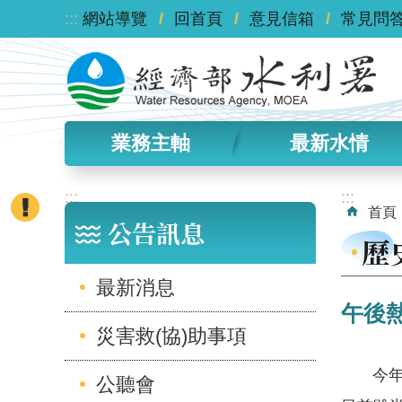
:::
跳到主要內容區塊
網站導覽
回首頁
意見信箱
常見問
業務主軸
最新水情
:::
:::
首頁
公告訊息
歷
最新消息
午後
災害救(協)助事項
今年汛
公聽會