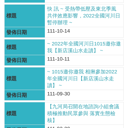
服
快 訊 ~ 受熱帶低壓及東北季風
務
共伴效應影響，2022全國河川日
關
暫停辦理 ~
於
111-10-14
本
~ 2022年全國河川日1015邀你邀
署
我【新店溪山水走讀】 ~
111-10-11
網
站
~ 1015邀你邀我 相揪參加2022
導
年全國河川日【新店溪山水走
覽
讀】 ~
111-09-30
回
首
【九河局召開在地諮詢小組會議
頁
積極推動民眾參與 落實生態檢
核】
意