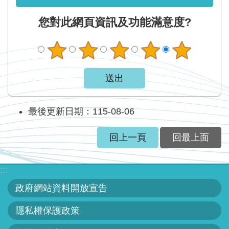
網
站
您對此網頁資訊及功能滿意度?
資
料
開
放
宣
告
最後更新日期：115-08-06
隱
回上一頁
回最上面
私
權
保
:::
護
政府網站資料開放宣告
政
策
隱私權保護政策