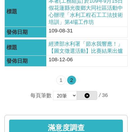
區
本署(工務組)訂於109年9月15日
假花蓮縣光復鄉大同社區活動中
心辦理「水利工程石工工法技術
English
培訓」第4場工作坊
RSS
109-08-31
經濟部水利署「節水我響應！」
互
【圖文徵選活動】比賽結果出爐
動
108-12-06
交
流
1
2
專
屬
/
36
每頁筆數
網
站
政
滿意度調查
府