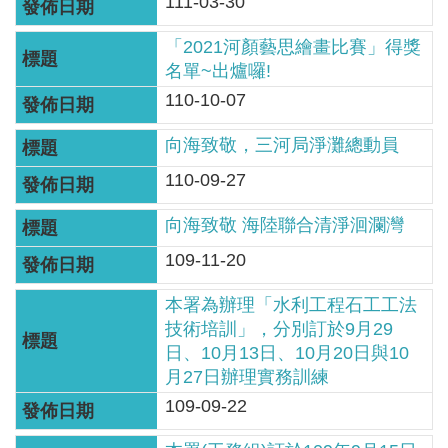
111-03-30
見
信
「2021河顏藝思繪畫比賽」得獎
箱
名單~出爐囉!
110-10-07
常
見
向海致敬，三河局淨灘總動員
問
110-09-27
答
向海致敬 海陸聯合清淨洄瀾灣
廉
109-11-20
政
平
本署為辦理「水利工程石工工法
臺
技術培訓」，分別訂於9月29
日、10月13日、10月20日與10
性
月27日辦理實務訓練
平
109-09-22
專