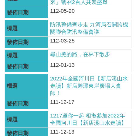
軸
來」號召2百人共襄盛舉
112-05-20
最
新
防汛整備齊步走 九河局召開跨機
水
關聯合防汛整備會議
情
112-03-25
公
尋山羌的路，在林下散步
告
112-01-13
訊
息
2022年全國河川日【新店溪山水
走讀】新店碧潭東岸廣場大會
便
師！
民
111-12-17
服
務
1217邀你一起 相揪參加2022年
全國河川日【新店溪山水走讀】
資
訊
111-12-13