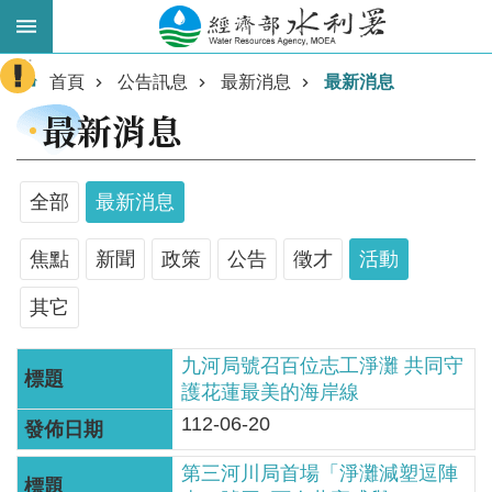
跳到主要內容區塊
:::
進
首頁
公告訊息
最新消息
最新消息
階
最新消息
搜
尋
全部
最新消息
焦點
新聞
政策
公告
徵才
活動
其它
九河局號召百位志工淨灘 共同守
護花蓮最美的海岸線
業
112-06-20
務
主
第三河川局首場「淨灘減塑逗陣