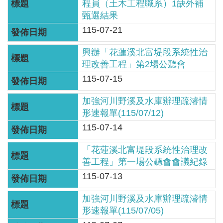
區
程員（土木工程職系）1缺外補
甄選結果
English
115-07-21
RSS
興辦「花蓮溪北富堤段系統性治
理改善工程」第2場公聽會
互
115-07-15
動
加強河川野溪及水庫辦理疏濬情
交
形速報單(115/07/12)
流
115-07-14
專
「花蓮溪北富堤段系統性治理改
屬
善工程」第一場公聽會會議紀錄
網
115-07-13
站
加強河川野溪及水庫辦理疏濬情
政
形速報單(115/07/05)
府