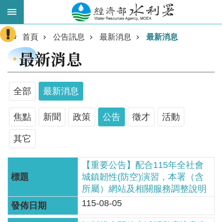
跳到主要內容區塊
:::
進
首頁
公告訊息
最新消息
最新消息
階
最新消息
搜
尋
全部
最新消息
焦點
新聞
政策
公告
徵才
活動
其它
【重要公告】配合115年全社會
城鎮韌性(防空)演習，本署（含
業
所屬）網站及相關服務調整說明
務
115-08-05
主