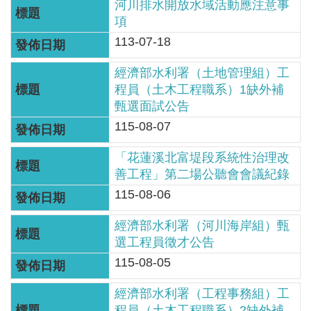
軸
河川排水開放水域活動應注意事
項
最
113-07-18
新
水
經濟部水利署（土地管理組）工
情
程員（土木工程職系）1缺外補
甄選面試公告
公
115-08-07
告
訊
「花蓮溪北富堤段系統性治理改
息
善工程」第二場公聽會會議紀錄
115-08-06
便
民
經濟部水利署（河川海岸組）甄
服
選工程員徵才公告
務
115-08-05
資
經濟部水利署（工程事務組）工
訊
程員（土木工程職系）2缺外補