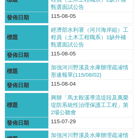
服
甄選面試公告
務
115-08-05
關
經濟部水利署（河川海岸組）工
於
程員（土木工程職系）1缺外補
本
甄選面試公告
署
115-08-05
網
加強河川野溪及水庫辦理疏濬情
站
形速報單(115/08/02)
導
115-08-04
覽
興辦「馬太鞍溪導流堤段及萬榮
回
堤防系統性治理保護工工程」第
首
2場公聽會
頁
115-07-29
意
加強河川野溪及水庫辦理疏濬情