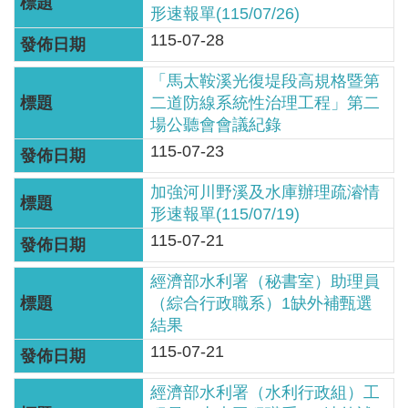
見
形速報單(115/07/26)
信
115-07-28
箱
「馬太鞍溪光復堤段高規格暨第
二道防線系統性治理工程」第二
常
場公聽會會議紀錄
見
115-07-23
問
答
加強河川野溪及水庫辦理疏濬情
形速報單(115/07/19)
廉
115-07-21
政
平
經濟部水利署（秘書室）助理員
臺
（綜合行政職系）1缺外補甄選
結果
性
115-07-21
平
專
經濟部水利署（水利行政組）工