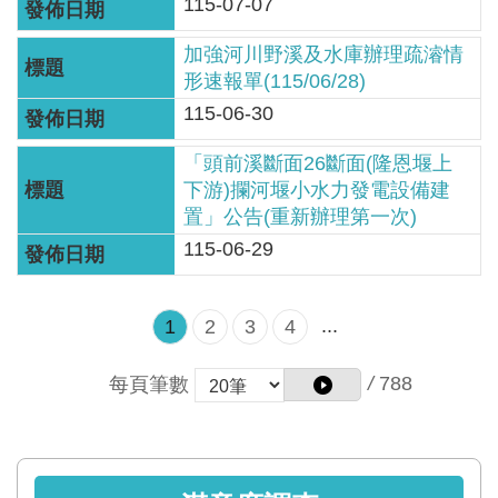
115-07-07
網
站
加強河川野溪及水庫辦理疏濬情
資
形速報單(115/06/28)
料
115-06-30
開
放
「頭前溪斷面26斷面(隆恩堰上
宣
下游)攔河堰小水力發電設備建
告
置」公告(重新辦理第一次)
115-06-29
隱
私
...
1
2
3
4
權
保
/
788
每頁筆數
護
政
策