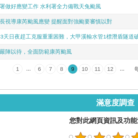
署做好應變工作 水利署全力備戰天兔颱風
長視導康芮颱風應變 提醒面對強颱要審慎以對
93天日夜趕工克服重重困難，大甲溪輸水管1標潛盾隧道
嚴陣以待，全面防範康芮颱風
...
...
1
6
7
8
9
10
11
12
滿意度調查
您對此網頁資訊及功能