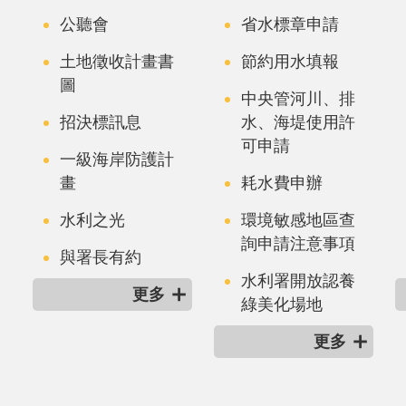
公聽會
省水標章申請
土地徵收計畫書
節約用水填報
圖
中央管河川、排
招決標訊息
水、海堤使用許
可申請
一級海岸防護計
畫
耗水費申辦
水利之光
環境敏感地區查
詢申請注意事項
與署長有約
水利署開放認養
更多
綠美化場地
更多