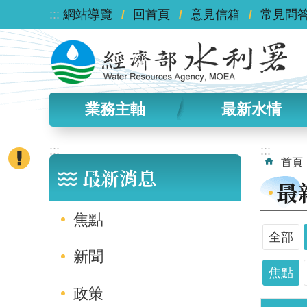
:::
跳到主要內容區塊
網站導覽
回首頁
意見信箱
常見問
業務主軸
最新水情
:::
:::
首頁
最新消息
最
焦點
全部
新聞
焦點
政策