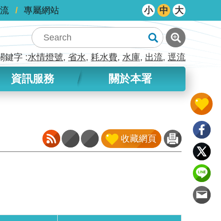
流
專屬網站
小
中
大
關鍵字
水情燈號
省水
耗水費
水庫
出流
逕流
資訊服務
關於本署
收藏網頁