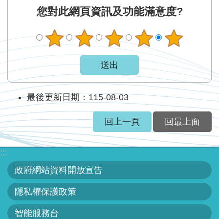
服
您對此網頁資訊及功能滿意度?
務
關
於
本
署
最後更新日期：115-08-03
網
站
回上一頁
回最上面
導
覽
:::
回
政府網站資料開放宣告
首
頁
隱私權保護政策
智能服務台
意