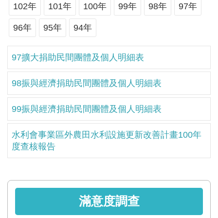
軸
102年
101年
100年
99年
98年
97年
最
96年
95年
94年
新
水
97擴大捐助民間團體及個人明細表
情
公
98振與經濟捐助民間團體及個人明細表
告
訊
99振與經濟捐助民間團體及個人明細表
息
水利會事業區外農田水利設施更新改善計畫100年
便
度查核報告
民
服
務
資
滿意度調查
訊