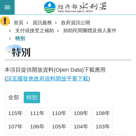
跳到主要內容區塊
:::
進
首頁
資訊服務
政府資訊公開
階
支付或接受之補助
捐助民間團體及個人案件
搜
特別
尋
特別
本項目提供開放資料(Open Data)下載應用
(
請至國發會政府資料開放平臺下載
)
全部
特別
業
115年
111年
110年
109年
108年
務
107年
106年
105年
104年
103年
主