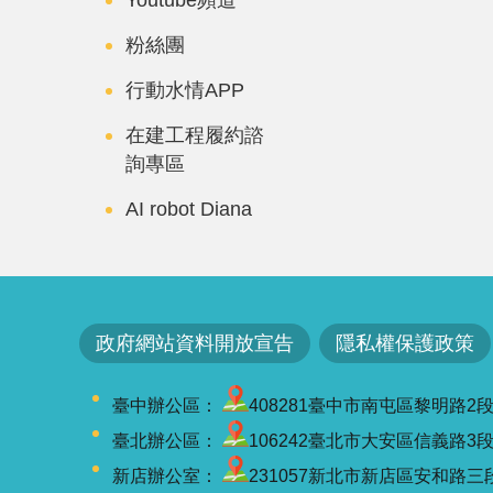
粉絲團
行動水情APP
在建工程履約諮
詢專區
AI robot Diana
政府網站資料開放宣告
隱私權保護政策
臺中辦公區：
408281臺中市南屯區黎明路2段501號
臺北辦公區：
106242臺北市大安區信義路3段41-3
新店辦公室：
231057新北市新店區安和路三段7