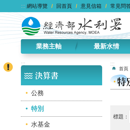
:::
跳到主要內容區塊
網站導覽
回首頁
意見信箱
常見問
業務主軸
最新水情
:::
:::
首頁
決算書
特
公務
特別
標題：
水基金