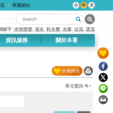
流
專屬網站
小
中
大
關鍵字
水情燈號
省水
耗水費
水庫
出流
逕流
資訊服務
關於本署
收藏網頁
單元查詢