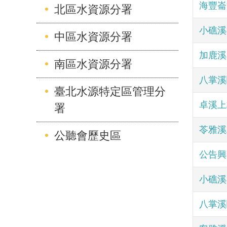
海豐崙
北區水資源分署
小礁溪
中區水資源分署
加鹿溪
南區水資源分署
八掌溪
臺北水源特定區管理分
卓溪上
署
苓雅溪
公聽會歷史區
公告興
小礁溪
八掌溪