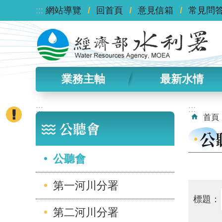
:::
跳到主要內容區塊
網站導覽
回首頁
意見信箱
常見問
業務主軸
最新水情
:::
:::
首頁
公聽會
公
公聽會
第一河川分署
標題：
第二河川分署