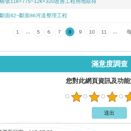
號11k+775~12k+320改善工程用地取得
斷面82~斷面86河道整理工程
...
...
1
5
6
7
8
9
10
11
滿意度調查
您對此網頁資訊及功能