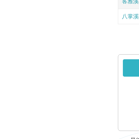
客雅溪樁
八掌溪