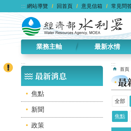
:::
跳到主要內容區塊
網站導覽
回首頁
意見信箱
常見問
業務主軸
最新水情
:::
:::
首頁
最新消息
最
焦點
全部
新聞
焦點
政策