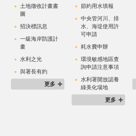
土地徵收計畫書
節約用水填報
圖
中央管河川、排
招決標訊息
水、海堤使用許
可申請
一級海岸防護計
畫
耗水費申辦
水利之光
環境敏感地區查
詢申請注意事項
與署長有約
水利署開放認養
更多
綠美化場地
更多