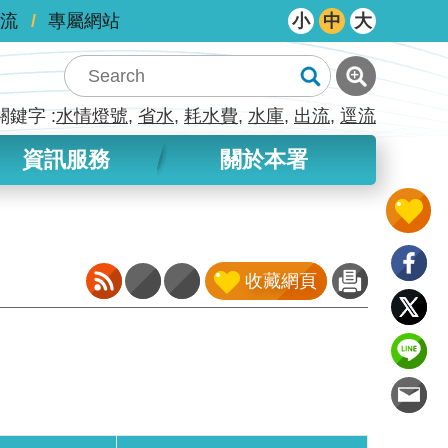
流
專屬網站
小
中
大
關鍵字
水情燈號
省水
耗水費
水庫
出流
逕流
資訊服務
關於本署
收藏網頁