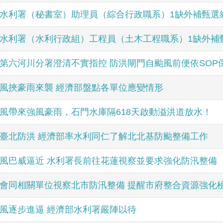
水利署（秘書室）助理員（綜合行政職系）1缺外補甄選
水利署（水利行政組）工程員（土木工程職系）1缺外補
第六河川分署澄清不實指控 防洪閘門自颱風前便依SOP
風挾豪雨來襲 經濟部盤點各單位應變情形
風帶來強風豪雨，石門水庫隔618天啟動溢洪道放水！
臺北防洪 經濟部率水利同仁了解北北基防颱整備工作
風巴威逼近 水利署長前往花蓮視察並要求強化防汛整備
會同相關單位視察北市防汛整備 提醒市府整合資源強化
風逐步進逼 經濟部水利署嚴陣以待