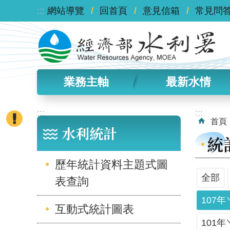
:::
跳到主要內容區塊
網站導覽
回首頁
意見信箱
常見問
業務主軸
最新水情
:::
:::
首頁
水利統計
統
歷年統計資料主題式圖
全部
表查詢
107年
互動式統計圖表
101年