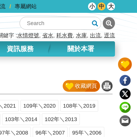
流
專屬網站
小
中
大
關鍵字
水情燈號
省水
耗水費
水庫
出流
逕流
資訊服務
關於本署
收藏網頁
＼2021
109年＼2020
108年＼2019
103年＼2014
102年＼2013
97年＼2008
96年＼2007
95年＼2006