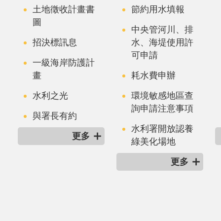
土地徵收計畫書
節約用水填報
圖
中央管河川、排
招決標訊息
水、海堤使用許
可申請
一級海岸防護計
畫
耗水費申辦
水利之光
環境敏感地區查
詢申請注意事項
與署長有約
水利署開放認養
更多
綠美化場地
更多