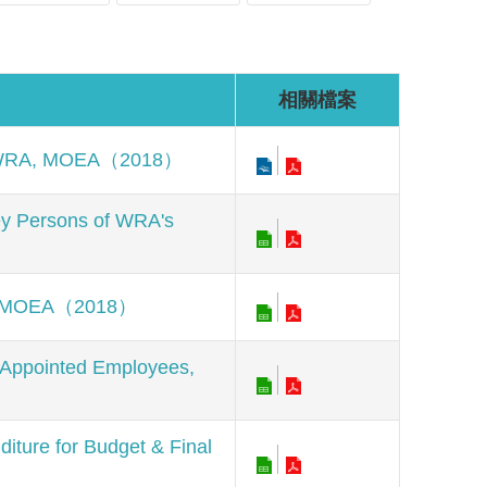
相關檔案
WRA, MOEA（2018）
sons of WRA's
 MOEA（2018）
inted Employees,
for Budget & Final