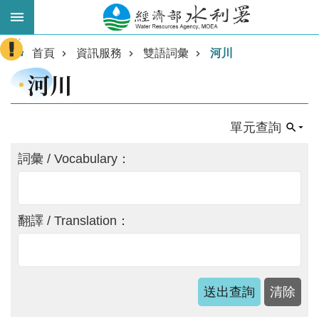
跳到主要內容區塊
:::
進
首頁
資訊服務
雙語詞彙
河川
階
河川
搜
尋
單元查詢
詞彙 / Vocabulary：
翻譯 / Translation：
業
務
主