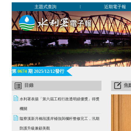
主題式查詢
近期電子報
|
第
0674
期 2025/12/12發行
目錄
焦
水利署表揚「第六屆工程行政透明績優獎」得獎
機關
隘寮溪新月橋段護岸補強與欄杆整修完工，汛期
防護升級兼顧美觀