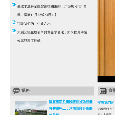
臺北水源特定區豐富植物生態【24節氣 小雪_青
楓（國曆11月22或23日）】
守護我們的「生命之水」
大腦記憶生成引擎與費曼學習法，如何提升學習
效率與深度理解
業務
宣
隘寮溪新月橋段護岸補強與欄
守護我們的
杆整修完工，汛期防護升級兼
守護我們的「
的大大保護！