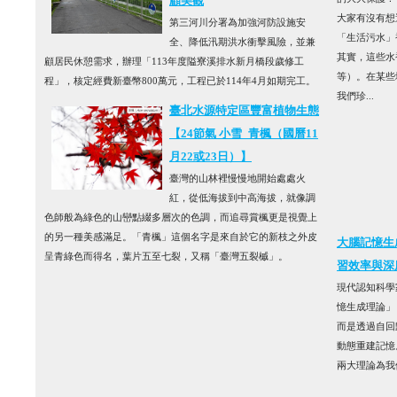
顧美觀
大家有沒有想
第三河川分署為加強河防設施安
「生活污水」
全、降低汛期洪水衝擊風險，並兼
其實，這些水
顧居民休憩需求，辦理「113年度隘寮溪排水新月橋段歲修工
等）。在某些
程」，核定經費新臺幣800萬元，工程已於114年4月如期完工。
我們珍...
臺北水源特定區豐富植物生態
【24節氣 小雪_青楓（國曆11
月22或23日）】
臺灣的山林裡慢慢地開始處處火
紅，從低海拔到中高海拔，就像調
色師般為綠色的山巒點綴多層次的色調，而追尋賞楓更是視覺上
的另一種美感滿足。「青楓」這個名字是來自於它的新枝之外皮
大腦記憶生
呈青綠色而得名，葉片五至七裂，又稱「臺灣五裂槭」。
習效率與深
現代認知科學家E
憶生成理論」
而是透過自回歸（
動態重建記憶
兩大理論為我