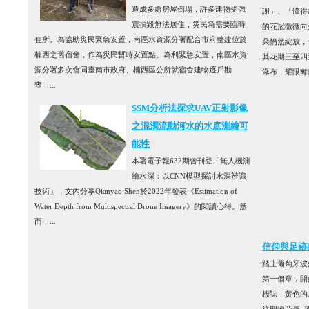
造成多處房屋倒塌，許多建物受強
謝」、「懂得
震損毀無法居住，災民急需要臨時
的花冠微微向
住所。為協助災民緊急安置，南區水資源分署配合市府整建位於
朵悄然綻放，
楠西之舊宿舍，作為災民暫時安置點。為利緊急安置，南區水資
其花期三至四
源分署多次會同臺南市政府、楠西區公所就宿舍建物逐戶勘
瀑布，耀眼奪目
查，...
SSM分析法探求UAV正射影像
之混濁流動河水的水底測繪可
能性
本署電子報632期曾刊登「無人機測
繪水深：以CNN模型探討水深辨識
技術」，文內分享Qianyao Shen於2022年發表《Estimation of
Water Depth from Multispectral Drone Imagery》的閱讀心得。然
而，...
信仰與足跡
踏上葡萄牙波
第一個章，開
標誌，黃色的