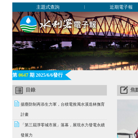
主題式查詢
近期電子報
|
第
0647
期 2025/6/6發行
目錄
焦
揚塵防制再添生力軍，台積電推濁水溪造林撫育
計畫
「第三屆淨零城市展」落幕，展現水力發電永續
發展力