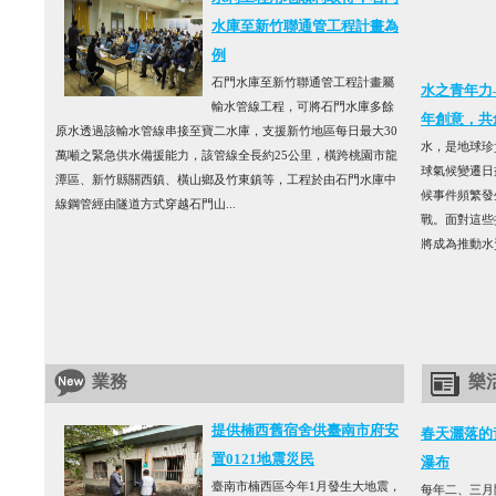
水庫至新竹聯通管工程計畫為
例
石門水庫至新竹聯通管工程計畫屬
水之青年力
輸水管線工程，可將石門水庫多餘
年創意，共
原水透過該輸水管線串接至寶二水庫，支援新竹地區每日最大30
水，是地球珍
萬噸之緊急供水備援能力，該管線全長約25公里，橫跨桃園市龍
球氣候變遷日
潭區、新竹縣關西鎮、橫山鄉及竹東鎮等，工程於由石門水庫中
候事件頻繁發
線鋼管經由隧道方式穿越石門山...
戰。面對這些
將成為推動水
業務
樂
提供楠西舊宿舍供臺南市府安
春天灑落的
置0121地震災民
瀑布
臺南市楠西區今年1月發生大地震，
每年二、三月