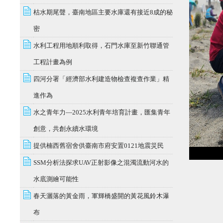
枯水期尾聲，臺南地區主要水庫還有接近8成的秘
密
水利工程用地順利取得，石門水庫至新竹聯通管
工程計畫為例
四河分署「經濟部水利建造物檢查複查作業」精
進作為
水之青年力—2025水利青年培育計畫，匯集青年
創意，共創永續水環境
提供楠西舊宿舍供臺南市府安置0121地震災民
SSM分析法探求UAV正射影像之混濁流動河水的
水底測繪可能性
春天灑落的黃金雨，軍輝橋盛開的黃花風鈴木瀑
布