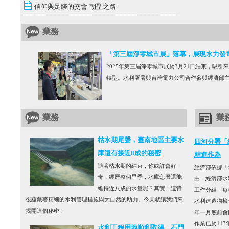
信仰與足跡的交會-朝聖之路
業務
「第三屆淨零城市展」落幕，展現水力發
2025年第三屆淨零城市展於3月21日結束，吸
轉型。水利署署與台灣電力公司合作參與經濟部主
業務
業
枯水期尾聲，臺南地區主要水
四河分署「
庫還有接近8成的秘密
精進作為
隨著枯水期的結束，你或許會好
經濟部依據「
奇，經歷整個旱季，水庫怎麼還能
由「經濟部水
維持近八成的水量呢？其實，這背
工作分組」每
後蘊藏著精細的水利管理措施與大自然的助力。今天就讓我們來
水利建造物檢
揭開這個秘密！
年一月底前會
作業已於113年1
水利工程用地順利取得，石門