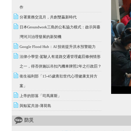
作
分署業務交流月，共創雙贏新時代
日本Groundwork三島的公私協力模式：啟示與臺
灣河川治理發展的新契機
Google Flood Hub：AI 技術提升洪水預警能力
法律小學堂-駕駛人有道路交通管理處罰條例情形
之一，得否併施以吊扣汽機車牌照2年之行政罰？
衛生福利部「15-45歲青壯世代心理健康支持方
案」
上帝的部落「司馬庫斯」
與鯨鯊共游-薄荷島
防災