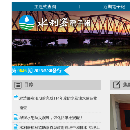
主題式查詢
近期電子報
|
第
0646
期 2025/5/30發行
目錄
焦
經濟部在汛期前完成114年度防水及洩水建造物
複查
舉辦水患防災演練，強化防汛應變能力
水利署積極協助嘉義縣政府辦理中和排水-治理工