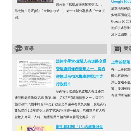
Google 
川分署「檔案及採購業務交流」、
隨著地球極端
第七河川分署參訪「大埤抽水站」、第十河川分署參訪「外傘頂
多地區面臨更
洲」
Google 於 
術的洪水預測平
流水位讀數、
宣導
樂
法律小學堂-駕駛人有道路交通
上帝的部落
管理處罰條例情形之一，得否
有「上帝的部
縣尖石鄉後山
併施以吊扣汽機車牌照2年之
深山交通不便
行政罰？
落，後因發現
各高等行政法院就駕駛人有道路交
為台灣著名的
通管理處罰條例第35 條第1項、第3項至第5項情形之一，得否併
施以吊扣汽機車牌照2年之行政罰之爭議存有歧異見解，爰最高行
政法院以113年度交上統字第2號判決統一解釋，汽機車所有人與
駕駛人為同一人時，始應適用吊扣汽機車牌照之處罰，以...
衛生福利部「15-45歲青壯世