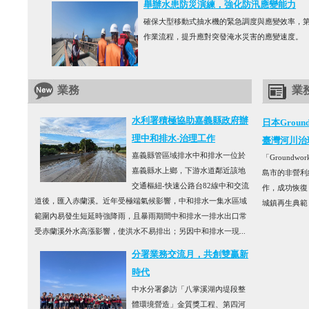
舉辦水患防災演練，強化防汛應變能力
確保大型移動式抽水機的緊急調度與應變效率，
作業流程，提升應對突發淹水災害的應變速度。
業務
業
水利署積極協助嘉義縣政府辦
日本Grou
理中和排水-治理工作
臺灣河川治
嘉義縣管區域排水中和排水一位於
「Ground
嘉義縣水上鄉，下游水道鄰近該地
島市的非營利
交通樞紐-快速公路台82線中和交流
作，成功恢復
道後，匯入赤蘭溪。近年受極端氣候影響，中和排水一集水區域
城鎮再生典範
範圍內易發生短延時強降雨，且暴雨期間中和排水一排水出口常
受赤蘭溪外水高漲影響，使洪水不易排出；另因中和排水一現...
分署業務交流月，共創雙贏新
時代
中水分署參訪「八掌溪湖內堤段整
體環境營造」金質獎工程、第四河