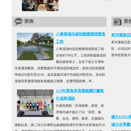
業務
業
八掌溪湖內堤段整體環境營造
東河溪南庄
工程
東河溪南庄護
區，分別位於
八掌溪湖內堤段整體環境營造工程
溪河段西溪大
全長約700公尺，工程採類超級堤防
概念緩坡填土，去化下游土方增加
河道通洪斷面，堤體寬廣亦可增加堤防穩定性，使此河段保護標
準由Q50提升至Q100，提高嘉義市湖子內地區河防安全。原水防
道路與周邊環湖路銜接處路口複雜，交通問題頻傳，本...
113年度海岸清潔維護計畫執
行成果淺談
行政院推動「向海致敬」政策，於
淨海內涵中提出了以「清理、減
擴大GNS
量、去化、透明、教育」五個面向
減少水準量
推動以來，第二河川分署即以維護轄區桃竹竹苗中央管海堤共30