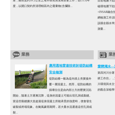
座，總長度約39.2公里之海岸環境清潔為首要工作；去(113)年
目前地層下陷
度，以開口契約所清理轄區內之廢棄物(含攔除...
磁環地層下陷
+INSAR
網檢測工作須
該縣全縣水準
測量...
業務
業
應用透地雷達技術於堤防結構
愛戀濁水—
安全檢測
第四河川分署
耕工作坊」，
堤防結構一般為堤內填土夯實後外
川環境與水文
覆一層混凝土。然而，堤防結構的
的觀念深植學
損壞往往是由內部土方的壓實沉陷
開始，隨著土方逐漸沉降，堤身的混凝土可能出現孔洞或裂縫。
當這些裂縫擴大並超過堤身混凝土所能承受的強度時，便會發生
破裂或坍塌現象。在颱風豪雨期間，若大量水流通過這些孔洞或
裂...