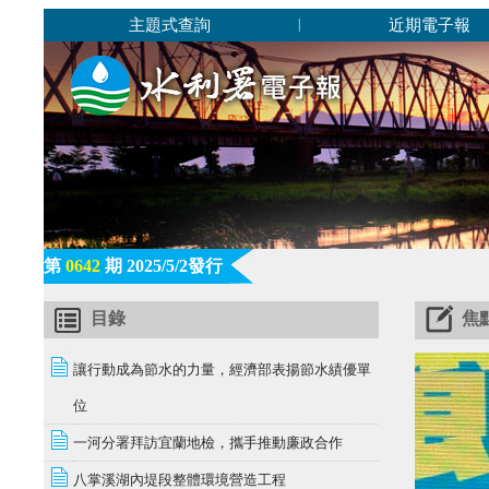
主題式查詢
近期電子報
|
第
0642
期 2025/5/2發行
目錄
焦
讓行動成為節水的力量，經濟部表揚節水績優單
位
一河分署拜訪宜蘭地檢，攜手推動廉政合作
八掌溪湖內堤段整體環境營造工程