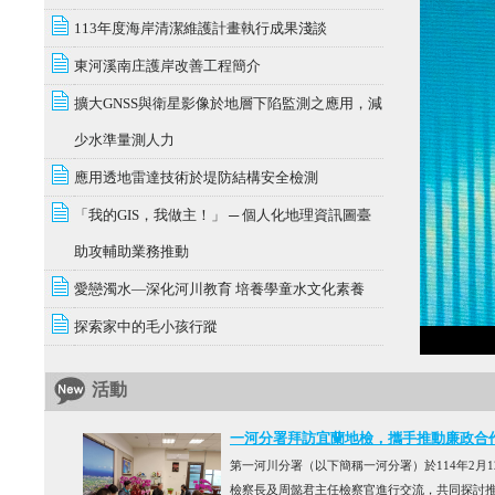
113年度海岸清潔維護計畫執行成果淺談
東河溪南庄護岸改善工程簡介
擴大GNSS與衛星影像於地層下陷監測之應用，減
少水準量測人力
應用透地雷達技術於堤防結構安全檢測
「我的GIS，我做主！」 ─ 個人化地理資訊圖臺
助攻輔助業務推動
愛戀濁水—深化河川教育 培養學童水文化素養
探索家中的毛小孩行蹤
活動
一河分署拜訪宜蘭地檢，攜手推動廉政合
第一河川分署（以下簡稱一河分署）於114年2
檢察長及周懿君主任檢察官進行交流，共同探討