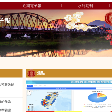
近期電子報
水利期刊
|
|
|
焦點
水預報效能
患
值的作為
標準驗證