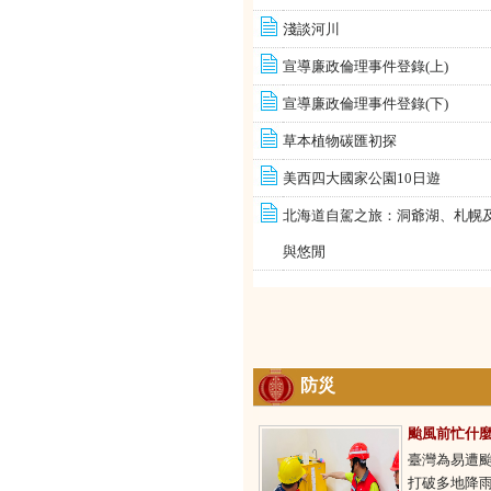
淺談河川
宣導廉政倫理事件登錄(上)
宣導廉政倫理事件登錄(下)
草本植物碳匯初探
美西四大國家公園10日遊
北海道自駕之旅：洞爺湖、札幌
與悠閒
防災
颱風前忙什麼
臺灣為易遭
打破多地降雨