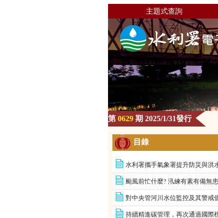
主題式查詢
第
0629
期 2025/1/31發行
目錄
水利署攜手氣象署提升防災與洪
颱風前忙什麼? 汛練有素有備無
對中央管河川水位監控及其警戒
持續精進碳管理，再次通過國際