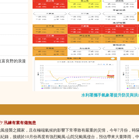
及富良野的浪漫
水利署攜手氣象署提升防災與洪
? 汛練有素有備無患
颱風侵襲之國家，且在極端氣候的影響下常導致有嚴重的災情，今年7月份，時隔
紀錄，接續於10月份再度有強烈颱風-山陀兒颱風侵台，預估帶來大量降雨，