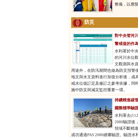
整備，以應
防災
對中央管河
警戒值的作
水利署於中
的河川水位
文觀測與水
用途外，在防汛期間也做為防災預警
地文與水文資料進行加值分析後，成
戒水位值訂定及修訂之參考依據，同
施中防災與減災監控重要一環。
持續精進碳
國際標準驗
水利署去(112
2080驗證
領域不斷精進
成功通過PAS 2080續審驗證。驗證