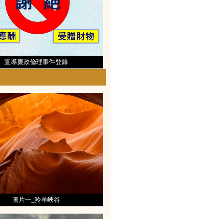
宣導廉政倫理事件登錄
圖片一_羚羊峽谷