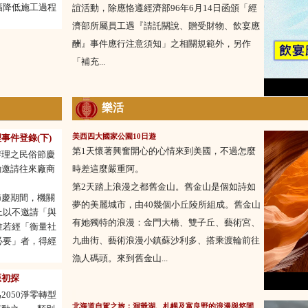
幅降低施工過程
誼活動，除應恪遵經濟部96年6月14日函頒「經
。
濟部所屬員工遇『請託關說、贈受財物、飲宴應
酬』事件應行注意須知」之相關規範外，另作
「補充...
樂活
美西四大國家公園10日遊
事件登錄(下)
第1天懷著興奮開心的心情來到美國，不過怎麼
辦理之民俗節慶
動邀請往來廠商
時差這麼嚴重阿。
第2天踏上浪漫之都舊金山。舊金山是個如詩如
節慶期間，機關
夢的美麗城市，由40幾個小丘陵所組成。舊金山
上以不邀請「與
有她獨特的浪漫：金門大橋、雙子丘、藝術宮、
惟若經「衡量社
九曲街、藝術浪漫小鎮蘇沙利多、搭乘渡輪前往
必要」者，得經
漁人碼頭。來到舊金山...
匯初探
2050淨零轉型
北海道自駕之旅：洞爺湖、札幌及富良野的浪漫與悠閒