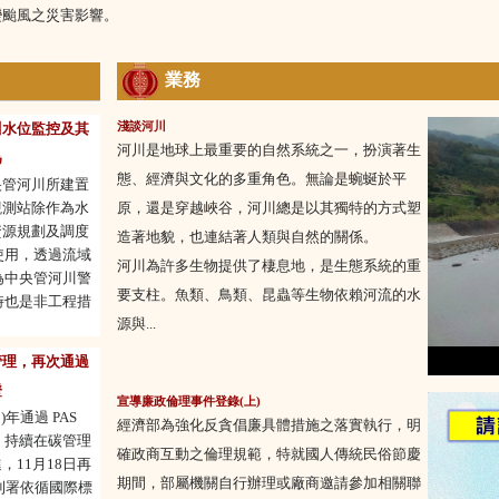
變颱風之災害影響。
業務
淺談河川
川水位監控及其
河川是地球上最重要的自然系統之一，扮演著生
為
態、經濟與文化的多重角色。無論是蜿蜒於平
央管河川所建置
觀測站除作為水
原，還是穿越峽谷，河川總是以其獨特的方式塑
資源規劃及調度
造著地貌，也連結著人類與自然的關係。
使用，透過流域
河川為許多生物提供了棲息地，是生態系統的重
為中央管河川警
要支柱。魚類、鳥類、昆蟲等生物依賴河流的水
時也是非工程措
源與...
管理，再次通過
證
宣導廉政倫理事件登錄(上)
)年通過 PAS
經濟部為強化反貪倡廉具體措施之落實執行，明
後，持續在碳管理
確政商互動之倫理規範，特就國人傳統民俗節慶
，11月18日再
期間，部屬機關自行辦理或廠商邀請參加相關聯
水利署依循國際標