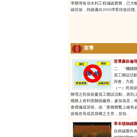
準辦理各項水利工程減碳實務，已大
碳排放，持續邁向2050淨零排放目標
宣導
宣導廉政倫理
二、「機關
員工聯誼活
與會」方面
（一）民俗
辦理之民俗節慶員工聯誼活動，原則
職務上有利害關係廠商」參加為宜；
會禮儀或習俗」或「業務聯繫上確有
簽報首長或其授權之主管，並知...
草本植物碳
自然碳匯作為