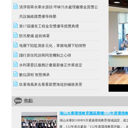
清淨翡翠水庫水源頭 坪林污水處理廠獲金質獎公
共設施維護獎優等殊榮
第17屆優良工程金安獎優等授獎典禮
防汛整備 超前佈署
地層下陷監測多元化，掌握地層下陷情勢
踐行原住民諮商同意機制之心得
水利署委託服務計畫最新修正作業規定
數位課程 智慧傳承
吹著海風來去看看新豐海堤的極致美景
焦點
湖山水庫環境教育園區榮獲112年度環境教
湖山水庫於108年9月通過環境教育場域認證，
庫，112年首次參加「112年度環境教育評鑑」