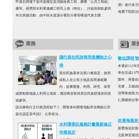
甲溪石岡壩下游河道穩定及消能改善工程，榮獲「公共工程組」
測）進行多元
優等。經濟部水利署連總工程司上堯（時任）、許組長朝欽參與
地層下陷防治
本次表揚活動，由中區水資源分署莊分署長曜成代表主辦...
業務
業
踐行原住民諮商同意機制之心
數位課程 
得
本署於112年
率先完成11
原住民族基本法第21條規定，政府
製作，再委由
或私人在公有土地及其周邊範圍
充實，又能由
內，從事開發、利用、研究、保育
涯帶來相當大
或限制當地族人利用土地前，應諮商並取得原住民族部落的同意
仁踴躍前往學..
或參與。
該法條執行之行政流程如下:1、開發者向開發地點所在鄉鎮公所
提出認定及申請2、公所依法...
吹著海風來
水利署委託服務計畫最新修正
新豐海堤於新
作業規定
北延伸至坡頭