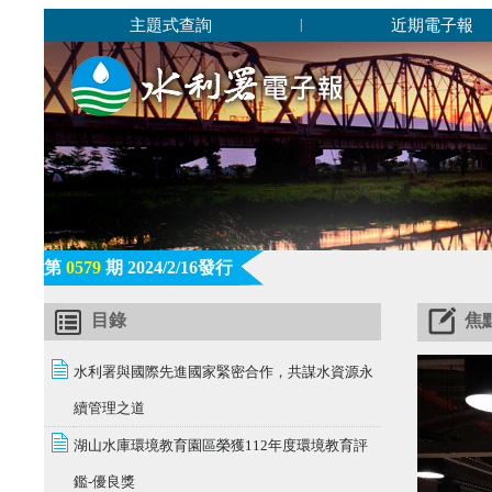
主題式查詢
近期電子報
|
第
0579
期 2024/2/16發行
目錄
焦
水利署與國際先進國家緊密合作，共謀水資源永
續管理之道
湖山水庫環境教育園區榮獲112年度環境教育評
鑑-優良獎