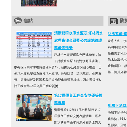
焦點
防
清淨翡翠水庫水源頭 坪林污水
防汛整備 
處理廠獲金質獎公共設施維護
時序入冬，水
為明年防汛積
獎優等殊榮
是務實水利工
坪林污水廠營運迄今已近30年，除
治水防洪是水
了持續精進原有的污水處理功能，
造物(堤防、
以確保河川水庫維持優良水質外，藉由用心經營與細心維護，已
第一河川分署轄
使污水廠蛻變成為兼具污水處理、區域防災、環境教育、生態友
善、節能減碳及民眾參與的多功能永續營運場域，因此獲得行政
院工程會第23屆公共工程金質獎...
第17屆優良工程金安獎優等授
獎典禮
地層下陷監
勞動部於112年11月24日舉行第17
地層下陷是全
屆優良工程金安獎表揚活動，經濟
化情勢，以多
部水利署中區水資源分署辦理的大
星影像）及地