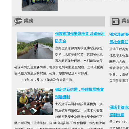
業務
業
強震後加強堤防檢查 以確保河
濁水溪疏濬
防安全
盡社會責任
臺灣位於菲律賓海板塊和歐亞板塊
疏濬工程為河
交界，地震發生頻繁，東部發生地
低疏濬工程造
震次數更勝於西部，水利建造物是
關努力方向。
確保河防安全重要防線，地震對堤防可能產生裂縫、土壤液化喪
堰管理中心舉
失承載力造成堤防沉陷、位移、變形等破壞不可輕忽。
明會」，讓砂
111年0917及0918花蓮及台東發生強...
各項注意事項以
穩定砂石供需，持續推展核實
到場機制
土石資源為國家建設重要物資，供
淺談非都市
需及價格均須穩定，因此水利署在
管制規範
兼顧河防安全及建造物安全條件下
受COVID-
戮力辦理河川疏濬業務，自108年起即依工程會指示，執行轄管疏
民眾偏好戶外