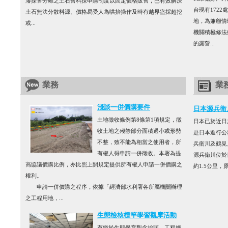
濬採售分離之土石售料採申購制度以固定價格販售，已有效解決
台現有1722
土石無法分散料源、價格易受人為哄抬操作及時有越界盜採超挖
地，為兼顧情
或...
機關積極修法
的露營...
業務
業
淺談一併價購要件
日本源兵衛
土地徵收條例第8條第1項規定，徵
日本已於近日
收土地之殘餘部分面積過小或形勢
赴日本進行公
不整，致不能為相當之使用者，所
兵衛川及鶴見
有權人得申請一併徵收。本署為提
源兵衛川位於
高協議價購比例，亦比照上開規定提供所有權人申請一併價購之
約1.5公里，
權利。
申請一併價購之程序，依據「經濟部水利署各所屬機關辦理
之工程用地，...
生態檢核標竿學習觀摩活動
有鑑於生態保育觀念抬頭，工程經