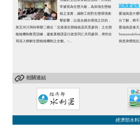
認識愛滋病 P
常被視為生態大敵，為加強生態檢
核之落實，減輕工程對生態環境衝
愛滋病是什麼
擊影響，以達永續水環境之目的，
分了解，將不
第五河川局特舉辦二梯次「北港溪生態檢核及民眾參與」之生態
愛滋病是後天免
檢核機制教育訓練，邀集業務課及行政室同仁共同參與，俾利全
Immunodef
局深入瞭解生態檢核機制之全貌。<...
病患身體抵抗
相關連結
經濟部水利署