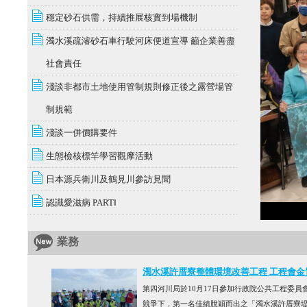
穩定砂石供需，持續推展核實到場機制
濁水溪疏濬砂石車行駛河床便道宣導 籲企業善盡
社會責任
淺談非都市土地使用管制規則修正後之露營場管
制規範
淺談一併價購要件
生態檢核標竿學習觀摩活動
日本源兵衛川及鶴見川參訪見聞
認識愛滋病 PARTⅠ
業務
濁水溪許厝寮整體環境改善工程 工程會金
第四河川局於10月17日參加行政院公共工程委員
競爭下，第一名佳績脫穎而出之「濁水溪許厝寮