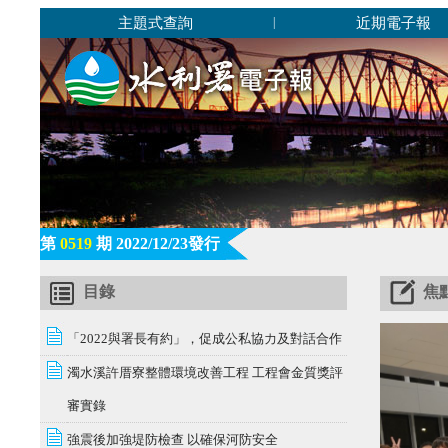
主題式查詢
近期電子報
|
第
0519
期 2022/12/23發行
目錄
焦
「2022與署長有約」，促成公私協力及對話合作
濁水溪許厝寮整體環境改善工程 工程會金質獎評
審實錄
強震後加強堤防檢查 以確保河防安全