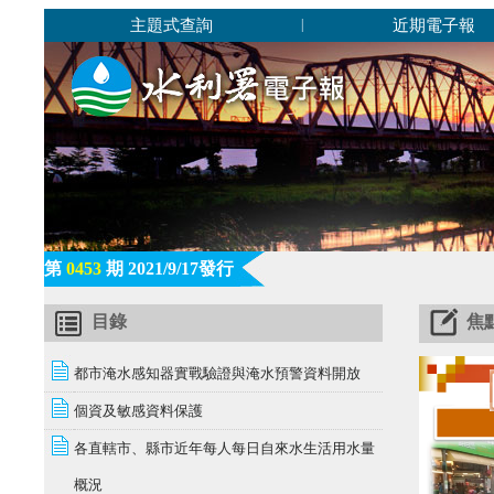
主題式查詢
近期電子報
|
第
0453
期 2021/9/17發行
目錄
焦
都市淹水感知器實戰驗證與淹水預警資料開放
個資及敏感資料保護
各直轄市、縣市近年每人每日自來水生活用水量
概況