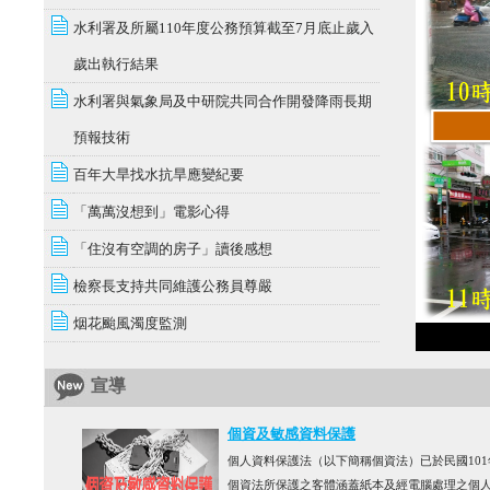
水利署及所屬110年度公務預算截至7月底止歲入
歲出執行結果
水利署與氣象局及中研院共同合作開發降雨長期
預報技術
百年大旱找水抗旱應變紀要
「萬萬沒想到」電影心得
「住沒有空調的房子」讀後感想
檢察長支持共同維護公務員尊嚴
烟花颱風濁度監測
宣導
個資及敏感資料保護
個人資料保護法（以下簡稱個資法）已於民國101年1
個資法所保護之客體涵蓋紙本及經電腦處理之個人