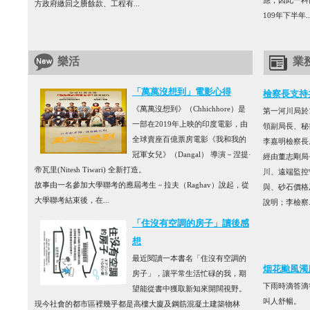
應，因此一科
方政府繳回之賸餘款、工程有...
109年下半年..
樂活
業
「萬萬沒想到」電影心得
檢察長支持
《萬萬沒想到》（Chhichhore）是
第一河川局於1
一部在2019年上映的印度電影，由
領副局長、秘
全球賣座百億票房電影《我和我的
李嘉明檢察長
冠軍女兒》（Dangal） 導演－涅提·
經由董志剛局
帝瓦里(Nitesh Tiwari) 全新打造。
川、遠端監控
故事由一名參加大學聯考的應屆考生－拉夫（Raghav）說起，從
與、砂石價格
大學聯考結束後，在...
說明；李檢察..
「住沒有空調的房子」讀後感
想
最近閱讀一本書名「住沒有空調的
烟花颱風濁
房子」，讓平常生活忙碌的我，期
下雨時滴答滴
望能從書中獲取新知來開闊視野。
叫人舒暢。
現今社會的都市區裡幾乎都是高樓大廈及鋼筋混凝土建築物林