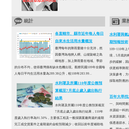
統計
業
各直轄市、縣市近年每人每日
水利署與氣
自來水生活用水量概況
期預報技術
臺灣每年的降雨量雖十分充沛，然
109~110
因臺灣為地狹人稠、山坡陡峻之島
境，5月底的
嶼地形，加上降雨量在地域、季節
步的緩解，因
的分布不均，使得臺灣偶有缺水危機出現。觀察民國109年全國每
供更精準降雨
人每日平均生活用水量為289.38公升，較108年283.99...
決策參考，方
採取相對應的有
水利署及所屬110年度公務預
算截至7月底止歲入歲出執行
百年大旱找
結果
一、與時間賽
水利署及所屬110年度公務預算截至
水源組一科的
7月底止歲入歲出執行結果，110年
水資源規劃、
度歲入執行率為91.50%，主要係工程及一般採購案廠商違約逾期
係透過節水、
完工或交貨案件之逾期違約金較預期減少；收回以前年度補助地