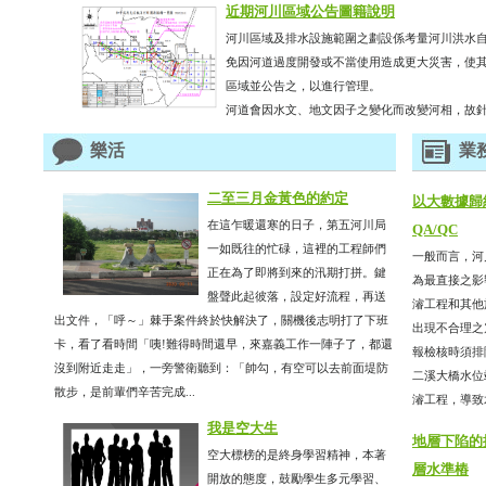
近期河川區域公告圖籍說明
河川區域及排水設施範圍之劃設係考量河川洪水
免因河道過度開發或不當使用造成更大災害，使其
區域並公告之，以進行管理。
河道會因水文、地文因子之變化而改變河相，故針對
樂活
業
二至三月金黃色的約定
以大數據歸
在這乍暖還寒的日子，第五河川局
QA/QC
一如既往的忙碌，這裡的工程師們
一般而言，河
正在為了即將到來的汛期打拼。鍵
為最直接之影
盤聲此起彼落，設定好流程，再送
濬工程和其他
出文件，「呼～」棘手案件終於快解決了，關機後志明打了下班
出現不合理之
卡，看了看時間「咦!難得時間還早，來嘉義工作一陣子了，都還
報檢核時須排
沒到附近走走」，一旁警衛聽到：「帥勾，有空可以去前面堤防
二溪大橋水位站
散步，是前輩們辛苦完成...
濬工程，導致水
我是空大生
地層下陷的
空大標榜的是終身學習精神，本著
層水準樁
開放的態度，鼓勵學生多元學習、