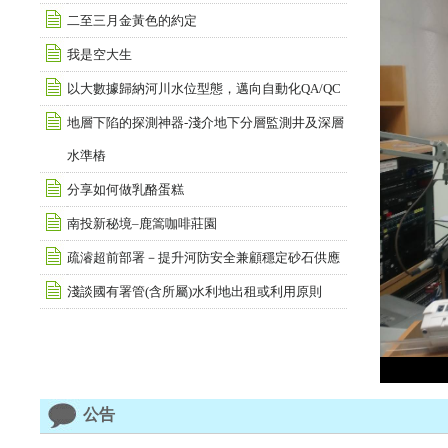
二至三月金黃色的約定
我是空大生
以大數據歸納河川水位型態，邁向自動化QA/QC
地層下陷的探測神器-淺介地下分層監測井及深層
水準樁
分享如何做乳酪蛋糕
南投新秘境–鹿篙咖啡莊園
疏濬超前部署－提升河防安全兼顧穩定砂石供應
淺談國有署管(含所屬)水利地出租或利用原則
公告