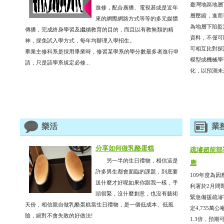
臺灣地區地層
進修，配合廣播、電視甚或是近年
層壓縮，進而
來的網際網路方式等等的多元媒體
為地層下陷監
傳播，完成終身學習及繼續教育的目的，而且以有教無類的精
資料，不僅可
神，採免試入學方式，每年均辦理入學招生。
可相互比對探
畢業主修科系是採用畢業時，修習某學系的學分數最多者進行申
模型或機械學
請，只是該學系規定必修...
化，以預測未來
樂活
業
分享如何做乳酪蛋糕
疏濬超前部
另一半的生日禮物，相信這是
應
許多男生都會面臨的課題，到底要
109年度為因
送什麼才好呢如果你跟我一樣，手
利署於2月間
頭很緊，沒什麼創意，也沒有藝術
緊急備援疏濬
天份，相信親自做乳酪蛋糕當生日禮物，是一個低成本、低風
定4,735萬
險，絕對不會失敗的好做法!
1.3倍，預期