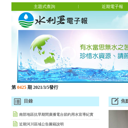
主題式查詢
近期電子報
|
第
0425
期 2021/3/5發行
目錄
焦
南部地區抗旱期間廣播電台節約用水宣導紀實
近期河川區域公告圖籍說明