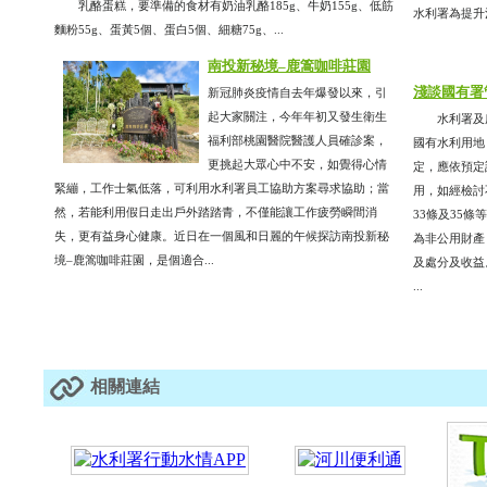
乳酪蛋糕，要準備的食材有奶油乳酪185g、牛奶155g、低筋
水利署為提升河
麵粉55g、蛋黃5個、蛋白5個、細糖75g、...
南投新秘境–鹿篙咖啡莊園
淺談國有署
新冠肺炎疫情自去年爆發以來，引
起大家關注，今年年初又發生衛生
水利署及所
福利部桃園醫院醫護人員確診案，
國有水利用地
更挑起大眾心中不安，如覺得心情
定，應依預定
緊繃，工作士氣低落，可利用水利署員工協助方案尋求協助；當
用，如經檢討
然，若能利用假日走出戶外踏踏青，不僅能讓工作疲勞瞬間消
33條及35
失，更有益身心健康。近日在一個風和日麗的午候探訪南投新秘
為非公用財產
境–鹿篙咖啡莊園，是個適合...
及處分及收益
...
相關連結