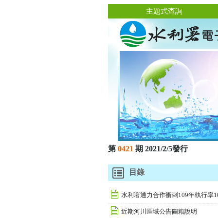
主題式查詢
第
0421
期 2021/2/5發行
目錄
水利署通力合作衝刺109年執行率101
近期河川區域公告圖籍說明