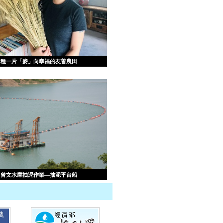
種一片「麥」向幸福的友善農田
曾文水庫抽泥作業—抽泥平台船