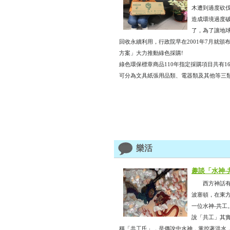
木遭到過度砍
造成環境過度
了，為了讓地
回收永續利用，行政院早在2001年7月就頒
方案」大力推動綠色採購!
綠色環保標章商品110年指定採購項目共有1
可分為文具紙張用品類、電器類及其他等三
樂活
趣談「水神-
西方神話有個
波塞頓，在東
一位水神-共工
說「共工」其
稱「共工氏」，是傳說中水神，掌控著洪水