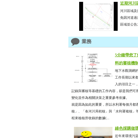
近期河川
河川區域及
免因河道過
區域並公告之
業務
5分鐘帶您
料的審核機
地下水觀測網
工作長期以來
入的項目之一
記錄與審核等基礎的工作內容，卻是我們可
變化並作為相關決策之重要參考依據。
就是因為如此的重要，所以水利署每個月都
核」、「各河川局初核」與「水利署複核」
程來檢核所收錄的數據(...
綠色採購做
近年來環境污