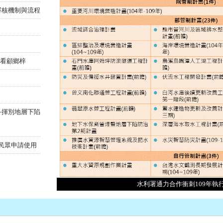
審核機制與流程
隊看顧鄉梓
~揮別地層下陷
民眾申請使用
水利署通力合作衝刺109年執行率