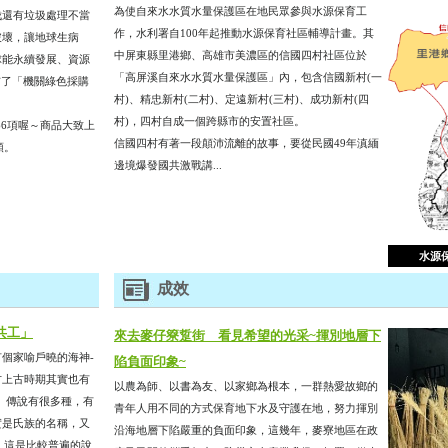
為使自來水水質水量保護區在地民眾參與水源保育工
伐還有垃圾處理不當
作，水利署自100年起推動水源保育社區輔導計畫。其
破壞，讓地球生病
中屏東縣里港鄉、高雄市美濃區的信國四村社區位於
球能永續發展、資源
「高屏溪自來水水質水量保護區」內，包含信國新村(一
布了「機關綠色採購
村)、精忠新村(二村)、定遠新村(三村)、成功新村(四
村)，四村自成一個跨縣市的安置社區。
66項喔～商品大致上
信國四村有著一段顛沛流離的故事，要從民國49年滇緬
類。
邊境爆發國共激戰講...
水源
成效
共工」
來去麥仔簝踅街 看見希望的光采~揮別地層下
家喻戶曉的海神-
陷負面印象~
方上古時期其實也有
以農為師、以書為友、以家鄉為根本，一群熱愛故鄉的
。傳說有很多種，有
青年人用不同的方式保育地下水及守護在地，努力揮別
實是氏族的名稱，又
沿海地層下陷嚴重的負面印象，這幾年，麥寮地區在政
，這是比較普遍的說