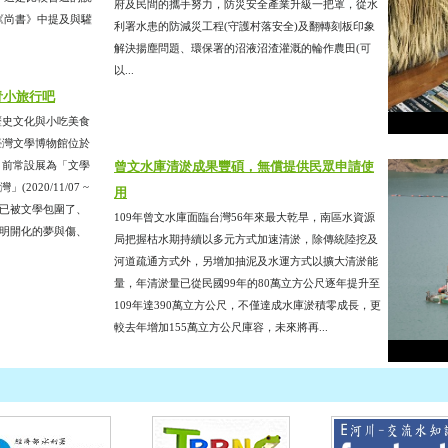
府及民間的攜手努力，防災安全產業升級一把罩，從水
《尚書》中提及與驩
利署水患的防減災工程(守護村落安全)及翻轉刻板印象
解決揚塵問題、環保署的沼液沼渣灌溉的輪作農田(可
以...
青小旅行吧
歷史文化與小吃美食
臺灣文學博物館位於
目前常設展為「文學
曾文水庫清淤成果豐碩，無償提供民眾申請使
(2020/11/07 ~
用
意，你已被文學包圍了、
109年曾文水庫面臨台灣56年來最大乾旱，南區水資源
文明開化的夢與傷、
局把握枯水期持續以多元方式加速清淤，除傳統陸挖及
河道疏通方式外，另增加抽泥及水運方式以擴大清淤能
量，年清淤量已從民國99年的80萬立方公尺逐年提升至
109年達390萬立方公尺，不僅達成水庫淤積零成長，更
較去年增加155萬立方公尺庫容，未來將再...