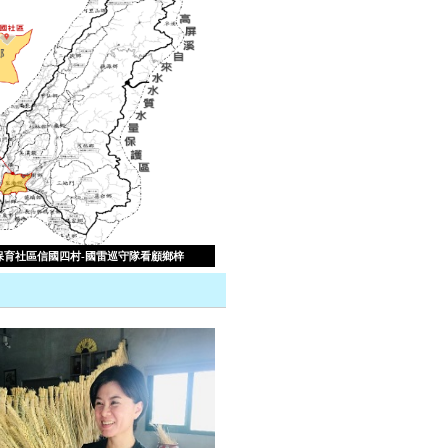
保育社區信國四村-國雷巡守隊看顧鄉梓