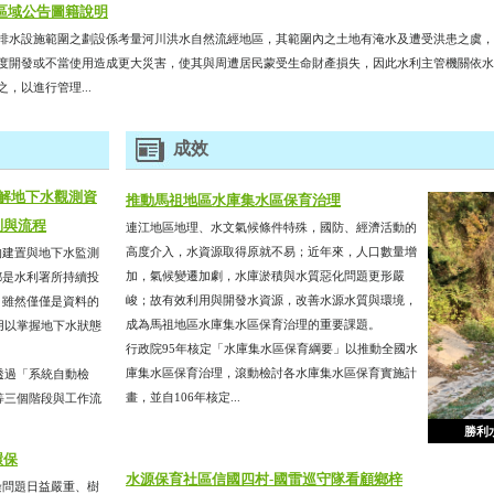
區域公告圖籍說明
排水設施範圍之劃設係考量河川洪水自然流經地區，其範圍內之土地有淹水及遭受洪患之虞，
度開發或不當使用造成更大災害，使其與周遭居民蒙受生命財產損失，因此水利主管機關依水利
，以進行管理...
成效
了解地下水觀測資
推動馬祖地區水庫集水區保育治理
制與流程
連江地區地理、水文氣候條件特殊，國防、經濟活動的
高度介入，水資源取得原就不易；近年來，人口數量增
的建置與地下水監測
加，氣候變遷加劇，水庫淤積與水質惡化問題更形嚴
都是水利署所持續投
峻；故有效利用與開發水資源，改善水源水質與環境，
，雖然僅僅是資料的
成為馬祖地區水庫集水區保育治理的重要課題。
用以掌握地下水狀態
行政院95年核定「水庫集水區保育綱要」以推動全國水
庫集水區保育治理，滾動檢討各水庫集水區保育實施計
透過「系統自動檢
畫，並自106年核定...
等三個階段與工作流
勝利
環保
水源保育社區信國四村-國雷巡守隊看顧鄉梓
染問題日益嚴重、樹