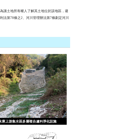
為讓土地所有權人了解其土地位於該地區，避
法第78條之2、河川管理辦法第7條劃定河川
水庫上游集水區多層複合濾料淨化設施