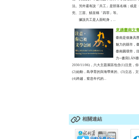
法。另外還有說「共工」是部落名稱；或是
兜、三苗、鯀並稱「四罪」等。
據說共工是人面蛇身，...
來趟臺南文
臺南是個兼具
魅力的縣市，
臺南圓環旁，
力─書寫LÁN臺灣」
2030/11/06)，六大主題展區包含(1)注
(2)始動，島孕育的與海帶來的、(3)立志，
(4)跨越，窒息年代的...
相關連結