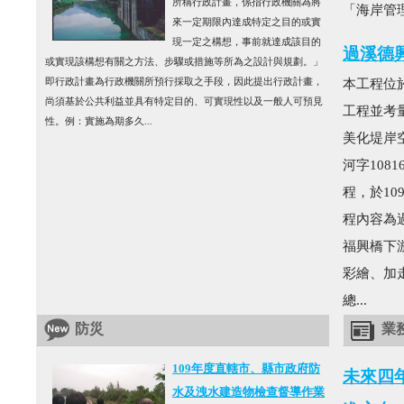
所稱行政計畫，係指行政機關為將
「海岸管理
來一定期限內達成特定之目的或實
現一定之構想，事前就達成該目的
過溪德
或實現該構想有關之方法、步驟或措施等所為之設計與規劃。」
即行政計畫為行政機關所預行採取之手段，因此提出行政計畫，
本工程位
尚須基於公共利益並具有特定目的、可實現性以及一般人可預見
工程並考
性。例：實施為期多久...
美化堤岸空
河字108
程，於10
程內容為
福興橋下
彩繪、加走
總...
防災
業
109年度直轄市、縣市政府防
未來四
水及洩水建造物檢查督導作業