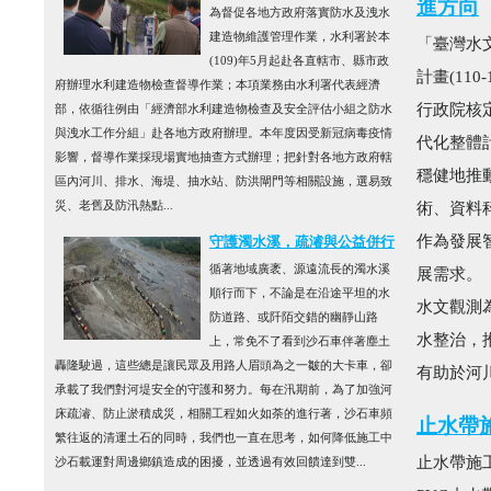
進方向
為督促各地方政府落實防水及洩水
建造物維護管理作業，水利署於本
「臺灣水
(109)年5月起赴各直轄市、縣市政
計畫(110
府辦理水利建造物檢查督導作業；本項業務由水利署代表經濟
行政院核
部，依循往例由「經濟部水利建造物檢查及安全評估小組之防水
與洩水工作分組」赴各地方政府辦理。本年度因受新冠病毒疫情
代化整體
影響，督導作業採現場實地抽查方式辦理；把針對各地方政府轄
穩健地推
區內河川、排水、海堤、抽水站、防洪閘門等相關設施，選易致
災、老舊及防汛熱點...
術、資料
作為發展
守護濁水溪，疏濬與公益併行
循著地域廣袤、源遠流長的濁水溪
展需求。
順行而下，不論是在沿途平坦的水
水文觀測
防道路、或阡陌交錯的幽靜山路
水整治，
上，常免不了看到沙石車伴著塵土
轟隆駛過，這些總是讓民眾及用路人眉頭為之一皺的大卡車，卻
有助於河川
承載了我們對河堤安全的守護和努力。每在汛期前，為了加強河
床疏濬、防止淤積成災，相關工程如火如荼的進行著，沙石車頻
止水帶
繁往返的清運土石的同時，我們也一直在思考，如何降低施工中
止水帶施
沙石載運對周邊鄉鎮造成的困擾，並透過有效回饋達到雙...