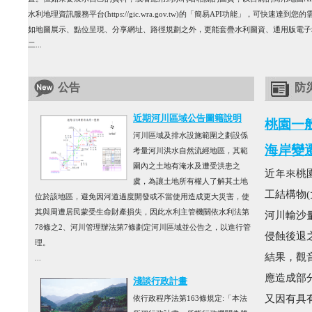
水利地理資訊服務平台(https://gic.wra.gov.tw)的「簡易API功能」，可快速
如地圖展示、點位呈現、分享網址、路徑規劃之外，更能套疊水利圖資、通用版電子
二...
公告
防
近期河川區域公告圖籍說明
桃園一
河川區域及排水設施範圍之劃設係
海岸變
考量河川洪水自然流經地區，其範
圍內之土地有淹水及遭受洪患之
近年來桃
虞，為讓土地所有權人了解其土地
工結構物(
位於該地區，避免因河道過度開發或不當使用造成更大災害，使
其與周遭居民蒙受生命財產損失，因此水利主管機關依水利法第
河川輸沙
78條之2、河川管理辦法第7條劃定河川區域並公告之，以進行管
侵蝕後退
理。
結果，觀
...
應造成部
淺談行政計畫
又因有具
依行政程序法第163條規定:「本法