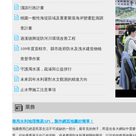
淺談行政計畫
桃園一般性海堤區域及重要聚落海岸變遷監測調
查計畫
過溪德興堤防河川環境改善工程
109年度直轄市、縣市政府防水及洩水建造物檢
查督導作業
守護濁水溪，疏濬與公益併行
未來四年水利署對水文觀測的精進方向
止水帶施工注意事項
業務
善用水利地理簡易API，製作網頁地圖好簡單！
地圖應用已經是民眾生活不可或缺的一部分，最常見的例子，即是在各大網站中需要
置。但如果要展示自己的資料，或者應用到水利署相關的圖資，以目前的商用地圖AP