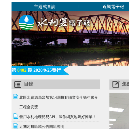
主題式查詢
近期電子報
|
第
0402
期 2020/9/25發行
目錄
焦
北區水資源局參加第14屆推動職業安全衛生優良
工程金安獎
善用水利地理簡易API，製作網頁地圖好簡單！
近期河川區域公告圖籍說明