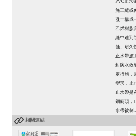
PVC止
施工縫或
凝土構成
乙烯樹脂
縫中達到
蝕、耐久
止水帶施
封防水效
定措施，
變形，止
止水帶是
鋼筋頭，
水帶被刺..
相關連結