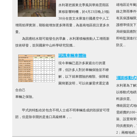
雄地區近年颱
水利署把握東北季風與華南雲雨區
錄之降雨事件
東移影響時機，於4月23日晚上9點
有其保護極限
30分在曾文水庫進行國產空中人工
護標準情況下
增雨焰彈實測，期盼能增加更多降雨量，為嘉南地區挹注更多水
局研擬因應對
量。
即時監測進行
為因應枯水期可能發生的旱象，水利署積極推動人工增雨新
防災...
技術研發，並與國家中山科學研究院攜...
認識車輛車體險
現今車輛已是許多家庭出行的選
擇，但許多人對於車輛保險並不瞭
解，以下就車體險的種類、保障範
淺談移動式
圍簡要說明，可以依據需求選定適
水利署為了解
合自己
以移動式地磅
車輛之保險。
料源供需。
傳統固定式地
甲式的特點在於包含不明人士或不明車輛造成的毀損皆可理
需經費約100
賠，但是除非開的是進口高級轎車，...
裝、設置簡單
同供應契約，
2；兩種地磅..