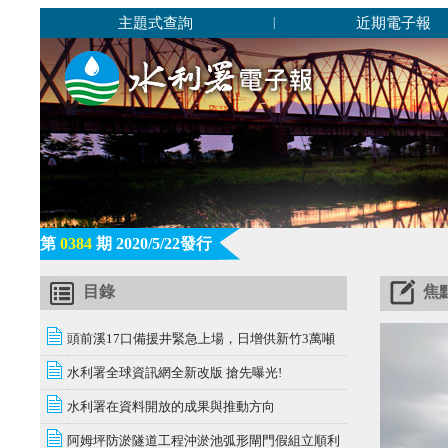
主題式查詢
近期電子報
|
第
0384
期 2020/5/22發行
目錄
焦
頭前溪17口備援井緊急上場，日增供新竹3萬噸
水利署全球資訊網全新改版 搶先曝光!
水利署在資料開放的成果與推動方向
阿姆坪防淤隧道工程沖淤池弧形閘門假組立順利