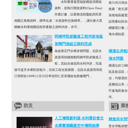
水利署透過雲端架構提供開放
第六河川局自1
資料，並執行開放資料(Open Data)
推廣「曾文溪
作業計畫，以業務流程盤點與民眾
高雄地區建置
相關之業務資料，標準化成「水源資料交換標準」，讓社會大眾
設雨量站與水
瞭解水利署相關流程所產製之資料內容，亦可...
網建置計畫」
淹水感知器、..
阿姆坪防淤隧道工程沖淤池弧
形閘門假組立順利完成
橫溪右岸粗
為改善石門水庫淤積問題，北區水
資源局持續推動阿姆坪防淤隧道工
淹水問題
程，其結合抽泥與水利沖淤，完成
橫溪位於三峽
後可提升水庫防淤能力，目前工程全面展開，北區水資源局局長
區及新店區，
江明郎於108年12月20日率領同仁至承攬統包商兼閘門...
流，均發源於
及獅頭山等，
竹崙地區會合
河。
防災
業
人工增雨新利器 水利署於曾文
精進洪水預
水庫實測國產空中增雨焰彈
受全球氣候變