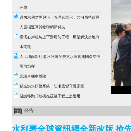
完成
邁向水利防災與河川管理智慧化，六河局持續導
入雲端運算與物聯網新科技
橫溪右岸粗坑上下游堤防工程，期望解決當地淹
水問題
人工增雨新利器 水利署於曾文水庫實測國產空中
增雨焰彈
認識車輛車體險
精進洪水預警系統，防汛應變守護家園
淺談移動式地磅在疏浚工程上之運用
公告
水利署全球資訊網全新改版 搶先